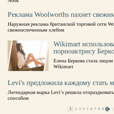
Nook
Реклама Woolworths пахнет свежи
Наружная реклама британской торговой сети Wo
свежеиспеченным хлебом
Wikimart использов
порноактрису Берк
Елена Беркова стала лицом
Wikimart
Levi's предложила каждому стать 
Легендарная марка Levi’s решила отпраздноват
способом
1
2
3
4
5
6
7
8
9
СТРАНИЦЫ