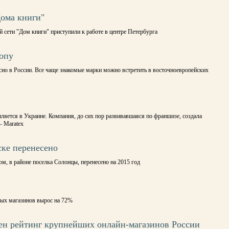
Дома книги"
 сети "Дом книги" приступили к работе в центре Петербурга
ропу
сно в России. Все чаще знакомые марки можно встретить в восточноевропейских
ляется в Украине. Компания, до сих пор развивавшаяся по франшизе, создала
— Maratex
ке перенесено
м, в районе поселка Солонцы, перенесено на 2015 год
мых магазинов вырос на 72%
ен рейтинг крупнейших онлайн-магазинов России