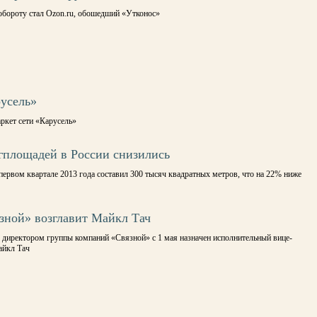
обороту стал Ozon.ru, обошедший «Утконос»
усель»
ркет сети «Карусель»
гплощадей в России снизились
ервом квартале 2013 года составил 300 тысяч квадратных метров, что на 22% ниже
зной» возглавит Майкл Тач
 директором группы компаний «Связной» с 1 мая назначен исполнительный вице-
айкл Тач