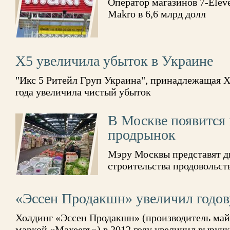
Оператор магазинов 7-Elev
Makro в 6,6 млрд долл
X5 увеличила убыток в Украине
"Икс 5 Ритейл Груп Украина", принадлежащая X5
года увеличила чистый убыток
В Москве появится 
продрынок
Мэру Москвы представят д
строительства продовольств
«Эссен Продакшн» увеличил годо
Холдинг «Эссен Продакшн» (производитель майо
маркой «Махеевъ») в 2012 году увеличил выручк