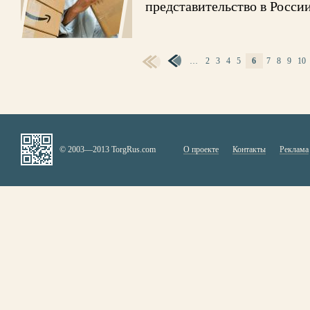
представительство в Росси
СТРАНИЦЫ
…
2
3
4
5
6
7
8
9
10
© 2003—2013 TorgRus.com
О проекте
Контакты
Реклама