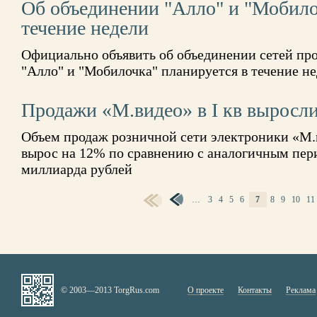
Об объединении "Алло" и "Мобило
течение недели
Официально объявить об объединении сетей пр
"Алло" и "Мобилочка" планируется в течение н
Продажи «М.видео» в I кв выросл
Объем продаж розничной сети электроники «М.в
вырос на 12% по сравнению с аналогичным пери
миллиарда рублей
…
3
4
5
6
7
8
9
10
11
СТРАНИЦЫ
© 2003—2013 TorgRus.com
О проекте
Контакты
Реклама