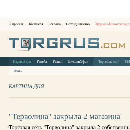
О проекте
Контакты
Реклама
Сотрудничество
Журнал «Новости торг
Картина дня
Ритейл
Рынки
Внешний фон
Торговые сети
F
Темы:
КАРТИНА ДНЯ
"Терволина" закрыла 2 магазина
Торговая сеть "Терволина" закрыла 2 собственны