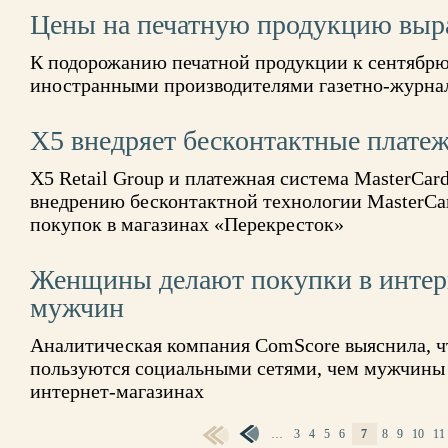
Цены на печатную продукцию выр
К подорожанию печатной продукции к сентябрю
иностранными производителями газетно-журна
X5 внедряет бесконтактные плате
X5 Retail Group и платежная система MasterCar
внедрению бесконтактной технологии MasterCar
покупок в магазинах «Перекресток»
Женщины делают покупки в интер
мужчин
Аналитическая компания ComScore выяснила, ч
пользуются социальными сетями, чем мужчины 
интернет-магазинах
…
3
4
5
6
7
8
9
10
11
СТРАНИЦЫ