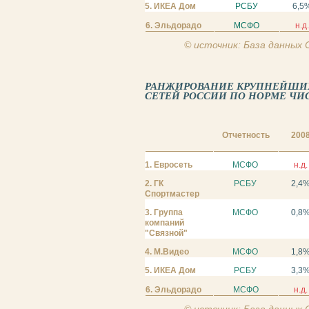
5. ИКЕА Дом
РСБУ
6,5
6. Эльдорадо
МСФО
н.д
© источник: База данных
РАНЖИРОВАНИЕ КРУПНЕЙШИ
СЕТЕЙ РОССИИ ПО НОРМЕ ЧИС
Отчетность
200
1. Евросеть
МСФО
н.д.
2. ГК
РСБУ
2,4
Спортмастер
3. Группа
МСФО
0,8
компаний
"Связной"
4. М.Видео
МСФО
1,8
5. ИКЕА Дом
РСБУ
3,3
6. Эльдорадо
МСФО
н.д.