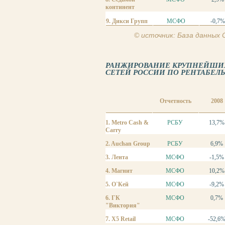
континент
9. Дикси Групп
МСФО
-0,7
© источник: База данных
РАНЖИРОВАНИЕ КРУПНЕЙШИХ
СЕТЕЙ РОССИИ ПО РЕНТАБЕЛЬН
Отчетность
2008
1. Metro Cash &
РСБУ
13,7%
Carry
2. Auchan Group
РСБУ
6,9%
3. Лента
МСФО
-1,5%
4. Магнит
МСФО
10,2%
5. О`Кей
МСФО
-9,2%
6. ГК
МСФО
0,7%
"Виктория"
7. X5 Retail
МСФО
-52,6