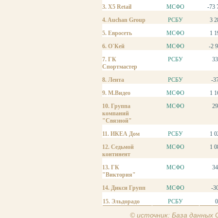
3. X5 Retail
МСФО
-73 
4. Auchan Group
РСБУ
3 2
5. Евросеть
МСФО
1 1
6. О`Кей
МСФО
-2 
7. ГК
РСБУ
33
Спортмастер
8. Лента
РСБУ
-3
9. М.Видео
МСФО
1 1
10. Группа
МСФО
29
компаний
"Связной"
11. ИКЕА Дом
РСБУ
1 0
12. Седьмой
МСФО
1 0
континент
13. ГК
МСФО
34
"Виктория"
14. Дикси Групп
МСФО
-3
15. Эльдорадо
РСБУ
© источник: База данных