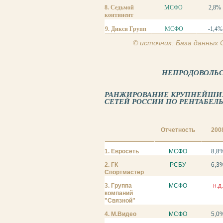
8. Седьмой
МСФО
2,8%
континент
9. Дикси Групп
МСФО
-1,4%
© источник: База данных
НЕПРОДОВОЛЬ
РАНЖИРОВАНИЕ КРУПНЕЙШИ
СЕТЕЙ РОССИИ ПО РЕНТАБЕЛЬН
Отчетность
200
1. Евросеть
МСФО
8,8
2. ГК
РСБУ
6,3
Спортмастер
3. Группа
МСФО
н.д.
компаний
"Связной"
4. М.Видео
МСФО
5,0