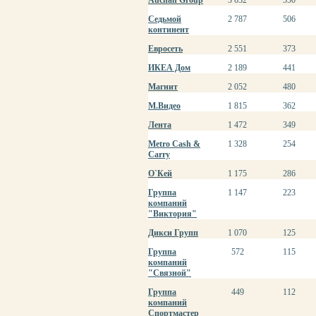
Auchan Group
3 032
550
Седьмой
2 787
506
континент
Евросеть
2 551
373
ИКЕА Дом
2 189
441
Магнит
2 052
480
М.Видео
1 815
362
Лента
1 472
349
Metro Cash &
1 328
254
Carry
О`Кей
1 175
286
Группа
1 147
223
компаний
"Виктория"
Дикси Групп
1 070
125
Группа
572
115
компаний
"Связной"
Группа
449
112
компаний
Спортмастер