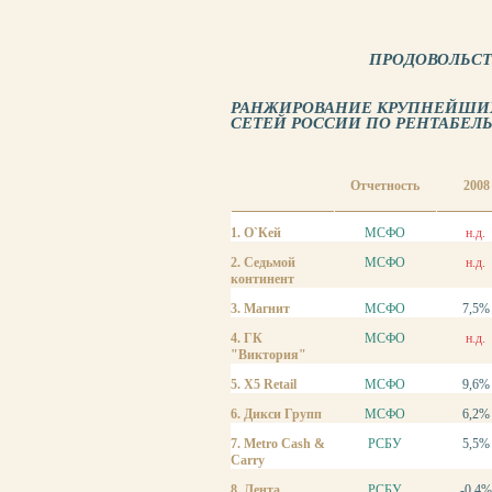
ПРОДОВОЛЬС
РАНЖИРОВАНИЕ КРУПНЕЙШИХ
СЕТЕЙ РОССИИ ПО РЕНТАБЕЛЬН
Отчетность
2008
1. О`Кей
МСФО
н.д.
2. Седьмой
МСФО
н.д.
континент
3. Магнит
МСФО
7,5%
4. ГК
МСФО
н.д.
"Виктория"
5. X5 Retail
МСФО
9,6%
6. Дикси Групп
МСФО
6,2%
7. Metro Cash &
РСБУ
5,5%
Carry
8. Лента
РСБУ
-0,4%