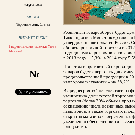
torgrus.com
МЕТКИ
Торговые сети
,
Статьи
Розничный товарооборот будет дем
Такой прогноз Минэкономразвития 
ЧИТАЙТЕ ТАКЖЕ
утвердило правительство России. С
Гидравлические тележки Yale в
оборота розничной торговли в 2012
Москве!
году динамика розничного товароо
в 2013 году – 5,3%, в 2014 году 5,
При этом в прогнозный период дин
товаров будет опережать динамику
продовольственной продукции в 201
непродовольственной – на 38,2%.
В среднесрочной перспективе на фо
увеличению доли сетевой торговли 
торговли (более 30% объема продаж
сокращению числа розничных рынко
павильонов, а также торговых площ
открытия магазинов современных 
увеличения обеспеченности населе
площадями.