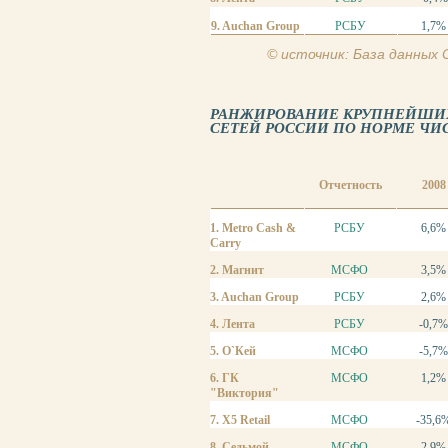
9. Auchan Group
РСБУ
1,7%
© источник: База данных
РАНЖИРОВАНИЕ КРУПНЕЙШИХ
СЕТЕЙ РОССИИ ПО НОРМЕ ЧИС
Отчетность
2008
1. Metro Cash &
РСБУ
6,6%
Carry
2. Магнит
МСФО
3,5%
3. Auchan Group
РСБУ
2,6%
4. Лента
РСБУ
-0,7%
5. О`Кей
МСФО
-5,7%
6. ГК
МСФО
1,2%
"Виктория"
7. X5 Retail
МСФО
-35,6
8. Седьмой
МСФО
2,9%