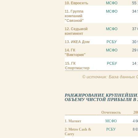
10. Евросеть
МСФО
55 
11. Группа
МСФО
34 
компаний
"Связной"
12. Седьмой
МСФО
37 
континент
13. ИКЕА Дом
РСБУ
30 
14. ГК
МСФО
29 
"Виктория"
15. ГК
РСБУ
14
Спортмастер
© источник: База данных
РАНЖИРОВАНИЕ КРУПНЕЙШИХ
ОБЪЕМУ ЧИСТОЙ ПРИБЫЛИ В 201
Отчетность
20
1. Магнит
МСФО
4 6
2. Metro Cash &
РСБУ
8 0
Carry