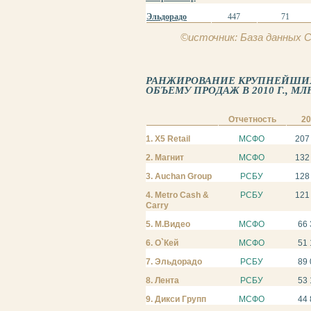
Эльдорадо
447
71
©источник: База данных
РАНЖИРОВАНИЕ КРУПНЕЙШИХ
ОБЪЕМУ ПРОДАЖ В 2010 Г., МЛН
Отчетность
2
1. X5 Retail
МСФО
207
2. Магнит
МСФО
132
3. Auchan Group
РСБУ
128
4. Metro Cash &
РСБУ
121
Carry
5. М.Видео
МСФО
66 
6. О`Кей
МСФО
51 
7. Эльдорадо
РСБУ
89 
8. Лента
РСБУ
53 
9. Дикси Групп
МСФО
44 