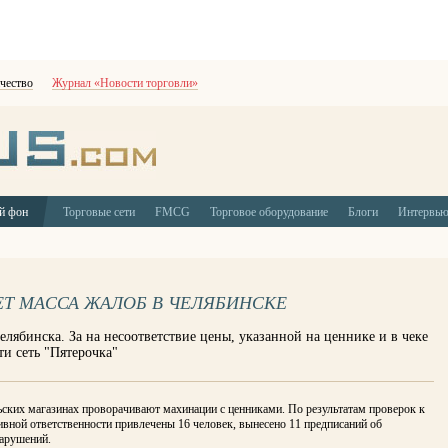
чество
Журнал «Новости торговли»
й фон
Торговые сети
FMCG
Торговое оборудование
Блоги
Интервь
ЕТ МАССА ЖАЛОБ В ЧЕЛЯБИНСКЕ
лябинска. За на несоответствие цены, указанной на ценнике и в чеке
ти сеть "Пятерочка"
ских магазинах проворачивают махинации с ценниками. По результатам проверок к
вной ответственности привлечены 16 человек, вынесено 11 предписаний об
нарушений.