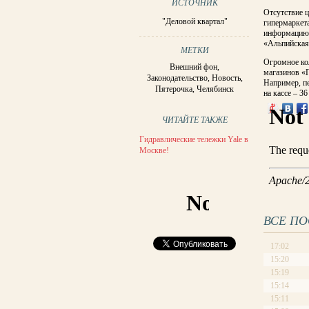
ИСТОЧНИК
Отсутствие ц
"Деловой квартал"
гипермаркет
информацию 
«Альпийская 
МЕТКИ
Огромное ко
Внешний фон
,
магазинов «П
Законодательство
,
Новость
,
Например, пе
Пятерочка
,
Челябинск
на кассе – 3
ЧИТАЙТЕ ТАКЖЕ
Гидравлические тележки Yale в
Москве!
ВСЕ П
17:02
15:20
15:19
15:14
15:11