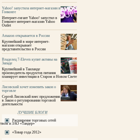
Yahoo! запустила интернет-магазин в
Гонконге
Интернет-гигант Yahoo! запустил в
Гонконге интернет-магазин Yahoo
Outlet
Amazon открывается в России
Крупнейший в мире интернет-
магазин открывает
представительство в России
Владелец 7-Eleven купит активы на
Западе
Крупнейший в Таиланде
производитель продуктов питания
планирует инвестиции в Старом и Новом Свете
Лисовский хочет изменить закон о
торговле
Сергей Лисовский внес предложения
в Закон о регулировании торговой
деятельности
ЛУЧШИЕ БЛОГИ
Расширение торговых сетей
ством и ЗАО «Тандер»
«Товар года 2012»