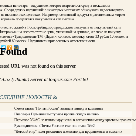
енников на товары - нарушение, которое встретилось сразу в нескольких
ах. Среди других нарушений: в некоторых магазинах обнаружили недостоверную
на выставочных ценниках. Например, сметанный продукт с растительным жиром
коровка» предлагался покупателям как сметана.
личество жалоб в Роспотребнадзор продолжают поступать от покупателей сети
ятерочка»: на несоответствие цены, указанной на ценнике, и в чеке на покупку.
льмени «Традиционные ТМ «Дарья», согласно ценнику, стоят 33 рубля 10 копеек, а
6 рублей 60 копеек. Нарушители привлечены к ответственности.
ОСЛЕДНИЕ НОВОСТИ
Смена главы "Почты России" вызвала панику в компании
Пивовары Германии выступают против скидок на пиво
Пермское УФАС не нашло нарушений в соглашении между краевым правитель
Руководителем «Почты России» стал экс-глава Tele2
"Детский мир" ищет рекламное агентство для продвижения в соцсетях