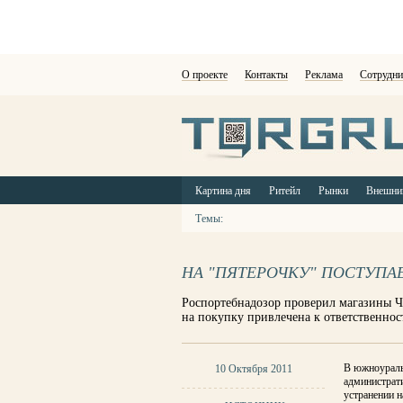
О проекте
Контакты
Реклама
Сотрудни
Картина дня
Ритейл
Рынки
Внешни
Темы:
НА "ПЯТЕРОЧКУ" ПОСТУПА
Роспортебнадозор проверил магазины Че
на покупку привлечена к ответственнос
В южноураль
10 Октября 2011
администрати
устранении 