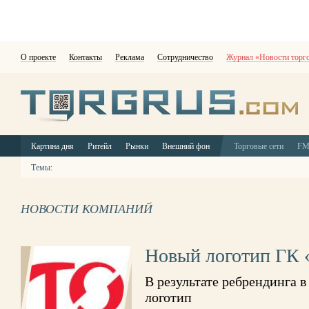
О проекте
Контакты
Реклама
Сотрудничество
Журнал «Новости торг
Картина дня
Ритейл
Рынки
Внешний фон
Торговые сети
F
Темы:
НОВОСТИ КОМПАНИЙ
Новый логотип ГК
В результате ребрендинга 
логотип