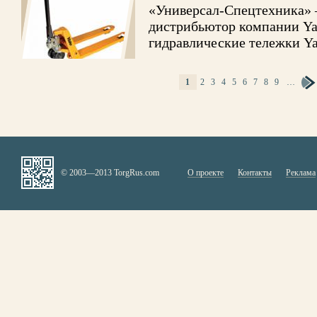
«Универсал-Спецтехника» 
дистрибьютор компании Yal
гидравлические тележки Ya
СТРАНИЦЫ
1
2
3
4
5
6
7
8
9
…
© 2003—2013 TorgRus.com
О проекте
Контакты
Реклама