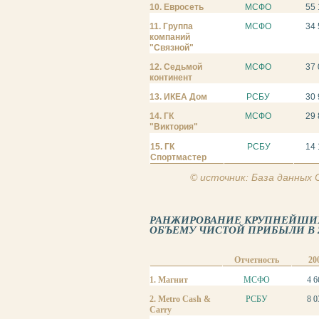
10. Евросеть
МСФО
55 
11. Группа
МСФО
34 
компаний
"Связной"
12. Седьмой
МСФО
37 
континент
13. ИКЕА Дом
РСБУ
30 
14. ГК
МСФО
29 
"Виктория"
15. ГК
РСБУ
14
Спортмастер
© источник: База данных
РАНЖИРОВАНИЕ КРУПНЕЙШИХ
ОБЪЕМУ ЧИСТОЙ ПРИБЫЛИ В 201
Отчетность
20
1. Магнит
МСФО
4 6
2. Metro Cash &
РСБУ
8 0
Carry