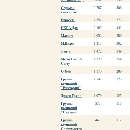
Auchan Group
3 032
550
Седьмой
2 787
506
континент
Евросеть
2 551
373
ИКЕА Дом
2 189
441
Магнит
2 052
480
М.Видео
1 815
362
Лента
1 472
349
Metro Cash &
1 328
254
Carry
О`Кей
1 175
286
Группа
1 147
223
компаний
"Виктория"
Дикси Групп
1 070
125
Группа
572
115
компаний
"Связной"
Группа
449
112
компаний
Спортмастер