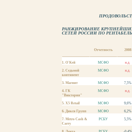
ПРОДОВОЛЬС
РАНЖИРОВАНИЕ КРУПНЕЙШИХ
СЕТЕЙ РОССИИ ПО РЕНТАБЕЛЬН
Отчетность
2008
1. О`Кей
МСФО
н.д.
2. Седьмой
МСФО
н.д.
континент
3. Магнит
МСФО
7,5%
4. ГК
МСФО
н.д.
"Виктория"
5. X5 Retail
МСФО
9,6%
6. Дикси Групп
МСФО
6,2%
7. Metro Cash &
РСБУ
5,5%
Carry
8. Лента
РСБУ
-0,4%