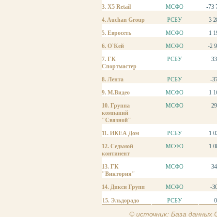
3. X5 Retail
МСФО
-73 
4. Auchan Group
РСБУ
3 2
5. Евросеть
МСФО
1 1
6. О`Кей
МСФО
-2 
7. ГК
РСБУ
33
Спортмастер
8. Лента
РСБУ
-3
9. М.Видео
МСФО
1 1
10. Группа
МСФО
29
компаний
"Связной"
11. ИКЕА Дом
РСБУ
1 0
12. Седьмой
МСФО
1 0
континент
13. ГК
МСФО
34
"Виктория"
14. Дикси Групп
МСФО
-3
15. Эльдорадо
РСБУ
© источник: База данных