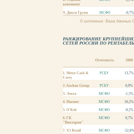
континент
9. Дикси Групп
МСФО
-0,7
© источник: База данных
РАНЖИРОВАНИЕ КРУПНЕЙШИХ
СЕТЕЙ РОССИИ ПО РЕНТАБЕЛЬН
Отчетность
2008
1. Metro Cash &
РСБУ
13,7%
Carry
2. Auchan Group
РСБУ
6,9%
3. Лента
МСФО
-1,5%
4. Магнит
МСФО
10,2%
5. О`Кей
МСФО
-9,2%
6. ГК
МСФО
0,7%
"Виктория"
7. X5 Retail
МСФО
-52,6