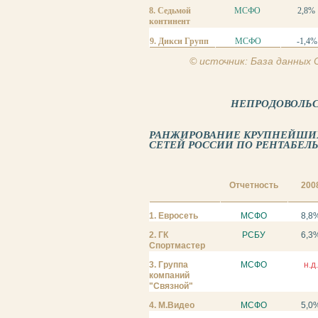
8. Седьмой
МСФО
2,8%
континент
9. Дикси Групп
МСФО
-1,4%
© источник: База данных
НЕПРОДОВОЛЬ
РАНЖИРОВАНИЕ КРУПНЕЙШИ
СЕТЕЙ РОССИИ ПО РЕНТАБЕЛЬН
Отчетность
200
1. Евросеть
МСФО
8,8
2. ГК
РСБУ
6,3
Спортмастер
3. Группа
МСФО
н.д.
компаний
"Связной"
4. М.Видео
МСФО
5,0