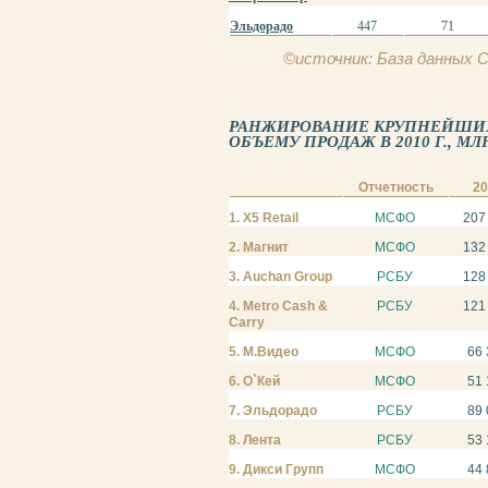
Эльдорадо
447
71
©источник: База данных
РАНЖИРОВАНИЕ КРУПНЕЙШИХ
ОБЪЕМУ ПРОДАЖ В 2010 Г., МЛН
Отчетность
2
1. X5 Retail
МСФО
207
2. Магнит
МСФО
132
3. Auchan Group
РСБУ
128
4. Metro Cash &
РСБУ
121
Carry
5. М.Видео
МСФО
66 
6. О`Кей
МСФО
51 
7. Эльдорадо
РСБУ
89 
8. Лента
РСБУ
53 
9. Дикси Групп
МСФО
44 