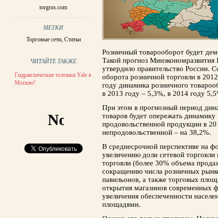
torgrus.com
МЕТКИ
Торговые сети
,
Статьи
Розничный товарооборот будет дем
Такой прогноз Минэкономразвития 
ЧИТАЙТЕ ТАКЖЕ
утвердило правительство России. С
Гидравлические тележки Yale в
оборота розничной торговли в 2012
Москве!
году динамика розничного товароо
в 2013 году – 5,3%, в 2014 году 5,
При этом в прогнозный период дин
товаров будет опережать динамику
продовольственной продукции в 201
непродовольственной – на 38,2%.
В среднесрочной перспективе на фо
увеличению доли сетевой торговли 
торговли (более 30% объема продаж
сокращению числа розничных рынко
павильонов, а также торговых площ
открытия магазинов современных 
увеличения обеспеченности населе
площадями.