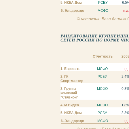
5. ИКЕА Дом
РСБУ
6,5
6. Эльдорадо
МСФО
н.д
© источник: База данных
РАНЖИРОВАНИЕ КРУПНЕЙШИ
СЕТЕЙ РОССИИ ПО НОРМЕ ЧИС
Отчетность
200
1. Евросеть
МСФО
н.д.
2. ГК
РСБУ
2,4
Спортмастер
3. Группа
МСФО
0,8
компаний
"Связной"
4. М.Видео
МСФО
1,8
5. ИКЕА Дом
РСБУ
3,3
6. Эльдорадо
МСФО
н.д.