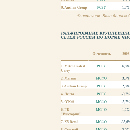
9. Auchan Group
РСБУ
1,7%
© источник: База данных
РАНЖИРОВАНИЕ КРУПНЕЙШИХ
СЕТЕЙ РОССИИ ПО НОРМЕ ЧИС
Отчетность
2008
1. Metro Cash &
РСБУ
6,6%
Carry
2. Магнит
МСФО
3,5%
3. Auchan Group
РСБУ
2,6%
4. Лента
РСБУ
-0,7%
5. О`Кей
МСФО
-5,7%
6. ГК
МСФО
1,2%
"Виктория"
7. X5 Retail
МСФО
-35,6
8. Седьмой
МСФО
2,9%