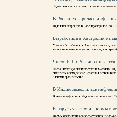
Однако взыскать эти деньги в полном объеме или
В России ускорилась инфляция
Недельная инфляция в России ускорилась до 0,
Безработица в Австралии на ма
Уровень безработицы в Австралии вырос до само
ждут увеличения процентных ставок, а австрали
Число ИП в России снижается
Число индивидуальных предпринимателей (ИП) в
значительно замедлились, сообщил первый вице
членами правительства
В Индии замедлилась инфляци
В январе инфляция в Индии замедлилась до 8,7
Беларусь ужесточит нормы вво
Нормы беспошлинного ввоза товаров из зарубеж