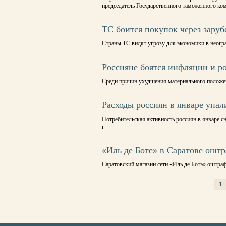
председатель Государственного таможенного к
ТС боится покупок через зару
Страны ТС видят угрозу для экономики в неогр
Россияне боятся инфляции и ро
Среди причин ухудшения материального положен
Расходы россиян в январе упал
Потребительская активность россиян в январе с
г
«Иль де Боте» в Саратове оштр
Саратовский магазин сети «Иль де Ботэ» оштра
1
СТРАНИЦЫ