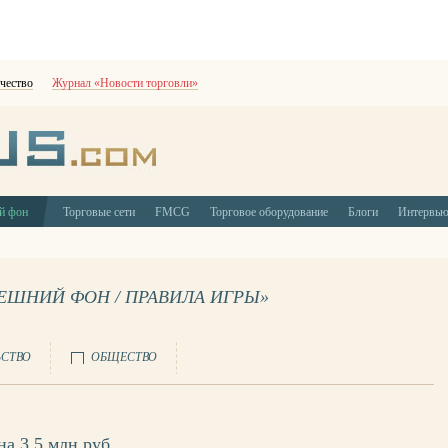
чество
Журнал «Новости торговли»
й фон
Торговые сети
FMCG
Торговое оборудование
Блоги
Интервь
НЕШНИЙ ФОН / ПРАВИЛА ИГРЫ»
ЬСТВО
ОБЩЕСТВО
а 3,5 млн руб