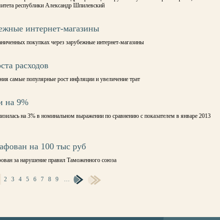
омитета республики Александр Шпилевский
бежные интернет-магазины
аниченных покупках через зарубежные интернет-магазины
ста расходов
ия самые популярные рост инфляции и увеличение трат
и на 9%
низилась на 3% в номинальном выражении по сравнению с показателем в январе 2013
афован на 100 тыс руб
фован за нарушение правил Таможенного союза
2
3
4
5
6
7
8
9
…