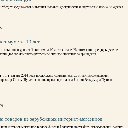
 убедить суд наказать магазины шаговой доступности за нарушение закона не удается
2%
ксимуме за 10 лет
го высокого уровня более чем за 10 лет в январе. На этом фоне трейдеры уже не
йский доллар демонстрирует самое сильное снижение за три недели
 РФ в январе 2014 года продолжало сокращаться, хотя темпы сокращения
-премьер Игорь Шувалов на совещании президента России Владимира Путина с
я
9%
за товаров из зарубежных интернет-магазинов
ных интернет-магазинов в адрес физлиц Беларуси могут быть пересмотрены, заявил