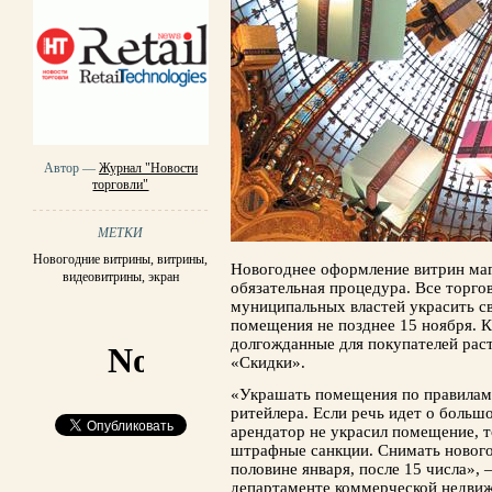
Автор —
Журнал "Новости
торговли"
МЕТКИ
Новогодние витрины
,
витрины
,
Новогоднее оформление витрин маг
видеовитрины
,
экран
обязательная процедура. Все торг
муниципальных властей украсить с
помещения не позднее 15 ноября. К 
долгожданные для покупателей рас
«Скидки».
«Украшать помещения по правилам 
ри­тейлера. Если речь идет о боль
арендатор не украсил помещение, 
штрафные санкции. Снимать новог
половине января, после 15 чис­ла»,
департаменте коммерческой недви­