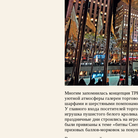
Многим запомнилась концепция ТРК
уютной атмосферы галереи торгов
шар­фами и шерстяными помпонами 
У главно­го входа посетителей торг
игрушка пушисто­го белого кролика
праздничные дни строились на игр
были привязаны к теме «битвы Снег
призовых баллов-морковок за покуп