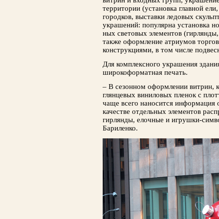
витрин и входных групп, украшение
территории (установ­ка главной ели
городков, выставки ледовых скульп
украшений: популярна установка но
ных световых элементов (гирлянды, 
также оформление атриумов торго
конструкциями, в том числе подвес
Для комплексного украшения здани
широкоформат­ная печать.
– В сезонном оформлении витрин, 
глян­цевых виниловых пленок с пло
чаще всего на­носится информация 
качестве отдельных элемен­тов рас
гирлянды, елочные и игрушки-симво
Бариленко.