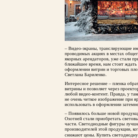
– Видео-экраны, транслирующие и
проводимых акциях в местах общег
якор­ных арендаторов, уже стали п
ближайшее время, нам стоит ждать 
оформлении витрин и торговых пло
Светлана Бариленко.
Интересное решение – пленка об­ра
витрины и позволяет через проектор
любой ви­део-контент. Правда, у та
не очень четкое изображение при я
использовать в оформ­лении затемн
– Появилось больше новой продукци
Охотней стали приобретать светов
части. Светодиод­ные фигуры лучше
производителей этой про­дукции, ко
снижают цены. Купить светодиодну