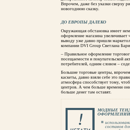
Впрочем, даже без указки сверху р
новогоднюю сказку.
ДО ЕВРОПЫ ДАЛЕКО
Окружающая обстановка имеет нема
оформ­ление магазина увеличивает 
выводу уже давно пришли маркетол
компании DVI Group Светлана Бари
– Правильное оформление торговог
посеща­емости и покупательской ак
потребителей, од­ним словом – сод
Большие торговые центры, впрочем 
ка­скеты, давно взяли себе это прав
атмосфера способствует тому, чтоб
центров. А чем больше вре­мени они
больше денег там оставят.
МОДНЫЕ ТЕН
ОФОРМЛЕНИИ
использовани
составов дл