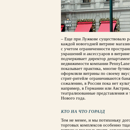
– Еще при Лужкове существовало ра
каждой новогодней витрине магазин
с учетом ограниченности пространс
украшений и аксессуа­ров в витрине
подчеркивает директор департамен
недвижимо­сти компании PennyLaneR
показывает прак­тика, многие бутик
оформляли витрины по своему вкусу
стрит-ритейле ограничива­ются бан
сожалению, в России пока нет культ
напри­мер, в Германии или Австрии
театрализо­ванные представления и
Нового года.
КТО НА ЧТО ГОРАЗД
Тем не менее, и мы потихоньку до
торговых комплексов особенно тща