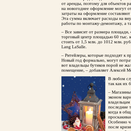
от аренды, поэтому для объектов р
на ново­годнее оформление могут о
затраты на оформле­ние составляют 
Эта сумма включает расходы на вн
работы по монтажу-демонтажу, а т
– Все зависит от размера площади,
торговый центр площадью 60 тыс. 
стоить от 1,5 млн. до 10­12 млн. ру
Lang LaSalle.
– Ритейлеры, которые подходят к 
Новый год формально, могут потрат
вот владельцы бутиков порой не жал
помещение, – до­бавляет Алексей М
В любом слу
так как их 
– Магазины
эконом вари
владельцам 
последние 
когда в об
проскакиваю
Особенно ча
после кризи