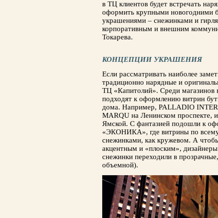
в ТЦ клиентов будет встречать наря
оформить крупными но­вогодними 
украшениями – снежинками и гирлян
кор­поративным и внешним коммун
Токарева.
КОНЦЕПЦИИ УКРАШЕНИЯ
Если рассматривать наиболее замет
традиционно на­рядные и оригинал
ТЦ «Капитолий». Среди магазинов в
подходят к оформлению витрин бут
дома. Например, PALLADIO INTER
MARQU на Ле­нинском проспекте, и
Ямской. С фантазией по­дошли к о
«ЭКОНИКА», где витрины по всем
сне­жинками, как кружевом. А чтоб
акцентным и «плоским», дизайнеры
снежинки переходи­ли в прозрачные,
объемной).