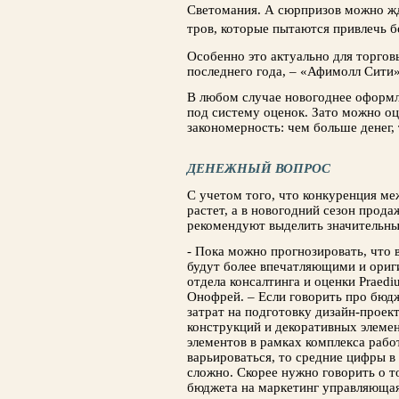
Светомания.
А сюрпризов можно жд
тров, которые пытаются привлечь б
Особенно это актуально для торгов
послед­него года, – «Афимолл Сити
В любом случае новогоднее оформле
под систему оценок. Зато можно оц
закономер­ность: чем больше денег,
ДЕНЕЖНЫЙ ВОПРОС
С учетом того, что конкуренция м
растет, а в новогодний сезон прод
рекомендуют выделить значительны
- Пока можно прогнозировать, что
будут более впечатляющими и ориги
отдела консалтин­га и оценки Praedi
Онофрей. – Если говорить про бюдж
затрат на подготовку дизайн-проек
кон­струкций и декоративных элеме
элементов в рамках комплекса раб
варьироваться, то средние цифры 
сложно. Скорее нужно говорить о т
бюджета на маркетинг управляющая 