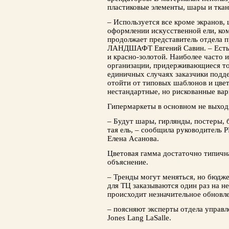
пластиковые элементы, шары и ткан
– Используется все кроме экранов,
оформлении искусственной ели, ком
продолжает представитель отдела п
ЛАНДШАФТ Ев­гений Савин. – Есть 
и красно-золотой. Наи­более часто и
организации, придерживающи­еся то
единичных случаях заказчики подд
отойти от типовых шаблонов и цве
нестандартные, но рискован­ные ва
Гипермаркеты в основном не выход
– Будут шары, гирлянды, постеры, 
тая ель, – сообщила руководитель 
Еле­на Асанова.
Цветовая гамма достаточно типична
объ­яснение.
– Тренды могут меняться, но бюдже
для ТЦ заказываются один раз на нес
происходит незначительное обновле
– поясняют эксперты отдела управ
Jones Lang LaSalle.