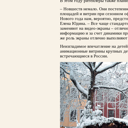
В этом году ритейлеры также плани
– Новшеств немало. Они постепенн
пло­щадей и витрин при сезонном о
Ново­го года нам, вероятно, предст
Елена Юдина. – Все чаще стандартн
заменяют на видео-экраны – отлич
информацию и за счет динамики при
же роль экраны отлично выполняют 
Неизгладимое впечатление на детей
ани­мационные витрины крупных дет
встречаю­щиеся в России.