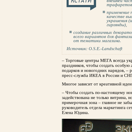
внешней час
трафаретов 
применение 
качестве вы
украшения (
гирлянды),
создание различных декорато
всего вариантов для фантаз
от тематики магазина.
Источник: O.S.E.-Landschaft
– Торговые центры МЕГА всегда ук
праздников, чтобы создать особую 
подарков и ново­годних нарядов, –
пресс-служба ИКЕА в России и СНГ
Многое зависит от креативной идеи
– Чтобы создать по-настоящему нов
задей­ствована не только витрина, н
примерочная зона – главное не забы
руководитель отдела маркетинга с
Елена Юдина.