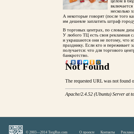
целом в бю
включается 
несколь­ко 
А некоторые говорят (после того ка
им де­шевле заплатить штраф город
В торговых центрах, по словам диза
У любого ТЦ есть своя рекламная 
и укра­шаются они не потому, что их
празднику. Если кто и переживает з
получается: что для торгового цент
банкротство.
© 2003—2014 TorgRus.com
О проекте
Контакты
Реклама