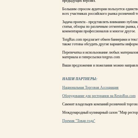
предыдущих версиях.
Большим спросом аудитории пользуется единст
всех участниках российского рынка розничной то
Задача проекта - представлять вниманию публи
статьи, обзоры по различным сегментам рынка, 
комментарии профессионалов и многое другое.
TorgRus.com предлагает обмен баннерами и те
также готовы обсудить другие варианты информ
Перепечатка и использование любых материалов,
материала и гиперссылки torgrus.com
Ваши предложения и пожелания можно направля
НАШИ ПАРТНЕРЫ:
Национальная Торговая Ассоциация
Оборудование для ресторанов на RestoRus.com
Саммит владельцев компаний розничной торговл
Международный кулинарный салон "Мир рестор
Премия "Товар года"