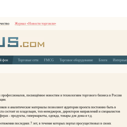
чество
Журнал «Новости торговли»
й фон
Торговые сети
FMCG
Торговое оборудование
Блоги
Интервь
я профессионалов, посвящённое новостям и технологиям торгового бизнеса в России
ции.
нков и аналитические материалы позволяют аудитории проекта постоянно быть в
та состоит из владельцев, топ-менеджеров, директоров направлений и специалистов
ерах - продукты, гипермаркеты, одежда, товары для дома и т.д.
отяжении последних 7 лет, в течение которых портал просуществовал в своих