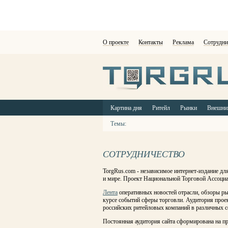
О проекте
Контакты
Реклама
Сотрудни
Картина дня
Ритейл
Рынки
Внешни
Темы:
СОТРУДНИЧЕСТВО
TorgRus.com - независимое интернет-издание дл
и мире. Проект Национальной Торговой Ассоциа
Лента
оперативных новостей отрасли, обзоры ры
курсе событий сферы торговли. Аудитория проек
российских ритейловых компаний в различных сф
Постоянная аудитория сайта сформирована на пр