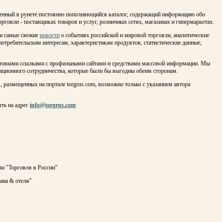
венный в рунете постоянно пополняющийся каталог, содержащий информацию обо
рговли - поставщиках товаров и услуг, розничных сетях, магазинах и гипермаркетах.
ки самые свежие
новости
о событиях российской и мировой торговли, аналитические
потребительским интересам, характеристикам продуктов, статистические данные,
кстовыми ссылками с профильными сайтами и средствами массовой информации. Мы
ационного сотрудничества, которые были бы выгодны обеим сторонам.
 размещенных на портале torgrus.com, возможно только с указанием автора
ть на адрес
info@torgrus.com
и "Торговля в России"
ана & отеля"