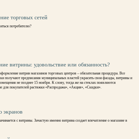
ние торговых сетей
виться потребителю?
ние витрины: удовольствие или обязанность?
оформление витрин магазинов торговых центров – обязательная процедура. Все
чки получают предписания муниципальных властей украсить свои фасады, витрины и
омещения не позднее 15 ноября. К слову, тогда же на стеклах появляются
е для покупателей растяжки «Распродажа», «Акция», «Скидки».
ю экранов
ачинается с витрины. Зачастую именно витрина создает впечатление о магазине в