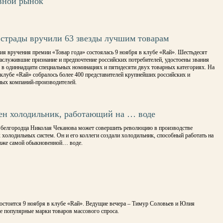
вной рынок
эстрады вручили 63 звезды лучшим товарам
ия вручения премии «Товар года» состоялась 9 ноября в клубе «Rай». Шестьдесят
заслужившие признание и предпочтение российских потребителей, удостоены звания
 в одиннадцати специальных номинациях и пятидесяти двух товарных категориях. На
клубе «Rай» собралось более 400 представителей крупнейших российских и
ых компаний-производителей.
ен холодильник, работающий на … воде
 белгородца Николая Чеканова может совершить революцию в производстве
холодильных систем. Он и его коллеги создали холодильник, способный работать на
даже самой обыкновенной… воде.
состоится 9 ноября в клубе «Rай». Ведущие вечера – Тимур Соловьев и Юлия
е популярные марки товаров массового спроса.