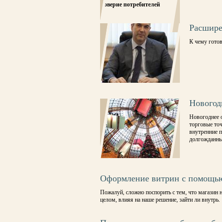
Доверие потребителей
Расшире
К чему гото
Новогод
Новогоднее 
торговые то
внутренние п
долгожданны
Оформление витрин с помощь
Пожалуй, сложно поспорить с тем, что магазин н
целом, влияя на наше решение, зайти ли внутрь.