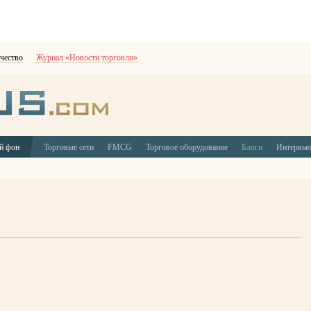
чество
Журнал «Новости торговли»
й фон
Торговые сети
FMCG
Торговое оборудование
Блоги
Интервь