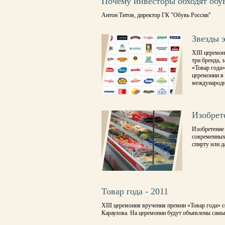
Почему инвесторы обходят обу
Антон Титов, директор ГК "Обувь России"
Звезды 
XIII церемон
три бренда, 
«Товар года»
церемонии в 
международн
Изобрет
Изобретение
современных 
спирту или 
Товар года - 2011
XIII церемония вручения премии «Товар года» 
Караулова. На церемонии будут объявлены самы