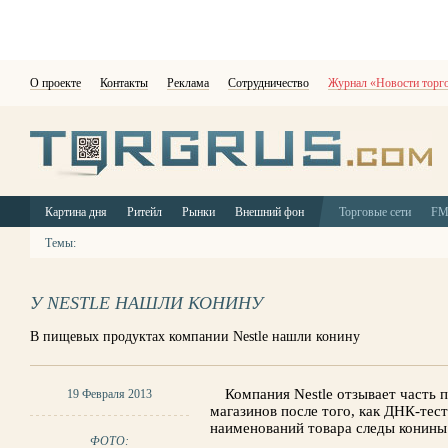
О проекте
Контакты
Реклама
Сотрудничество
Журнал «Новости торг
Картина дня
Ритейл
Рынки
Внешний фон
Торговые сети
F
Темы:
У NESTLE НАШЛИ КОНИНУ
В пищевых продуктах компании Nestle нашли конину
Компания Nestle отзывает часть 
19 Февраля 2013
магазинов после того, как ДНК-тест
наименований товара следы конины
ФОТО: