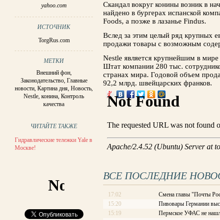
Скандал вокруг конины возник в нач
yahoo.com
найдено в бургерах испанской компа
Foods, а позже в лазанье Findus.
ИСТОЧНИК
Вслед за этим целый ряд крупных е
TorgRus.com
продажи товары с возможным соде
Nestle является крупнейшим в мире
МЕТКИ
Штат компании 280 тыс. сотруднико
Внешний фон
,
странах мира. Годовой объем прода
Законодательство
,
Главные
92,2 млрд. швейцарских франков.
новости
,
Картина дня
,
Новость
,
Nestle
,
конина
,
Контроль
качества
ЧИТАЙТЕ ТАКЖЕ
Гидравлические тележки Yale в
Москве!
ВСЕ ПОСЛЕДНИЕ НОВО
17:02
Смена главы "Почты Рос
15:20
Пивовары Германии выст
15:19
Пермское УФАС не нашл