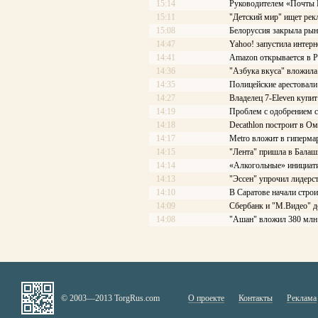
15:14
Руководителем «Почты Ро
15:11
"Детский мир" ищет рек
15:08
Белоруссия закрыла рын
14:47
Yahoo! запустила интерн
14:41
Amazon открывается в Р
14:36
"Азбука вкуса" вложила
14:35
Полицейские арестовали 
14:27
Владелец 7-Eleven купит
14:19
Проблем с одобрением с
14:18
Decathlon построит в Ом
14:17
Меtrо вложит в гиперма
14:15
"Лента" пришла в Балаш
14:14
«Алкогольные» инициати
14:13
"Эссен" упрочил лидерс
14:10
В Саратове начали стро
14:09
Сбербанк и "М.Видео" д
14:08
"Ашан" вложил 380 млн 
© 2003—2013 TorgRus.com
О проекте
Контакты
Реклама