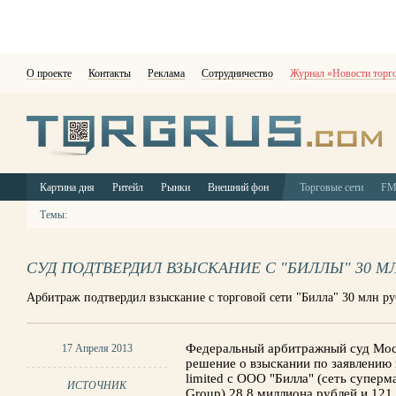
О проекте
Контакты
Реклама
Сотрудничество
Журнал «Новости торг
Картина дня
Ритейл
Рынки
Внешний фон
Торговые сети
F
Темы:
СУД ПОДТВЕРДИЛ ВЗЫСКАНИЕ С "БИЛЛЫ" 30 М
Арбитраж подтвердил взыскание с торговой сети "Билла" 30 млн р
Федеральный арбитражный суд Моск
17 Апреля 2013
решение о взыскании по заявлению 
limited с ООО "Билла" (сеть супер
ИСТОЧНИК
Group) 28,8 миллиона рублей и 121,