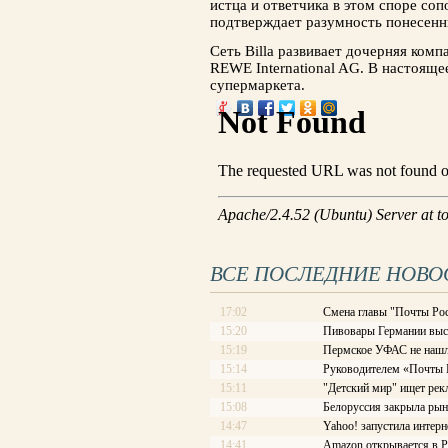
истца и ответчика в этом споре соп
подтверждает разумность понесенн
Сеть Billa развивает дочерняя ком
REWE International AG. В настоящее
супермаркета.
ВСЕ ПОСЛЕДНИЕ НОВО
17:02
Смена главы "Почты Рос
15:20
Пивовары Германии выст
15:19
Пермское УФАС не нашл
15:14
Руководителем «Почты Ро
15:11
"Детский мир" ищет рек
15:08
Белоруссия закрыла рын
14:47
Yahoo! запустила интерн
14:41
Amazon открывается в Р