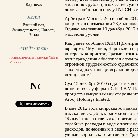
миллионов рублей) в качестве суде
Rapsinews
долга, сообщили в среду РАПСИ в с
МЕТКИ
Арбитраж Москвы 20 сентября 2012
киприотов о взыскании 28,8 миллио
Внешний фон
,
Однако апелляция 19 декабря 2012 
Законодательство
,
Новость
,
миллиона рублей.
Билла
Как ранее сообщил РАПСИ Дмитрий
юрфирмы "Муранов, Черняков и пар
ЧИТАЙТЕ ТАКЖЕ
интересы киприотов, "размер взыск
Гидравлические тележки Yale в
вознаграждения обусловлен сложнос
Москве!
огромной трудоемкостью судебного 
"своим адвокатам проигравший дел
истец своим".
Суд 13 декабря 2010 года взыскал 
долга в пользу фирмы C.R.R.B.V. П
процессуальную замену стороны ист
Arooj Holdings limited.
В мае 2012 года кипрская компания 
взыскании судебных расходов по эт
"Биллу" как на ответчика, против к
судебные расходы в виде оплаты ус
расходов, понесенных в связи с ра
удовлетворил иск, отметив, что "р