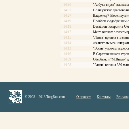
14:36
"Азбука вкуса" вложила
14:35
Полицейские арестовали 
14:27
Владелец 7-Eleven купит
14:19
Проблем с одобрением с
14:18
Decathlon построит в Ом
14:17
Меtrо вложит в гиперма
14:15
"Лента" пришла в Балаш
14:14
«Алкогольные» инициати
14:13
"Эссен" упрочил лидерс
14:10
В Саратове начали стро
14:09
Сбербанк и "М.Видео" д
14:08
"Ашан" вложил 380 млн 
© 2003—2013 TorgRus.com
О проекте
Контакты
Реклама