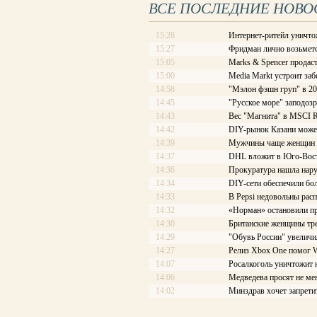
ВСЕ ПОСЛЕДНИЕ НОВО
15:28
Интернет-ритейл уничто
15:27
Фридман лично возьметс
15:05
Marks & Spencer продас
15:00
Media Markt устроит заб
14:58
"Мэлон фэшн груп" в 20
14:45
"Русское море" заподозр
14:43
Вес "Магнита" в MSCI R
14:42
DIY-рынок Казани може
14:39
Мужчины чаще женщин о
14:37
DHL вложит в Юго-Вос
14:36
Прокуратура нашла нару
14:34
DIY-сети обеспечили бо
14:33
В Pepsi недовольны рас
14:32
«Норман» остановили пр
14:30
Британские женщины тр
14:29
"Обувь России" увеличи
14:27
Релиз Xbox One помог 
14:07
Росалкоголь уничтожит 
14:06
Медведева просят не ме
14:02
Минздрав хочет запрети