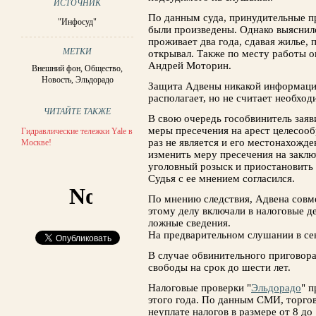
ИСТОЧНИК
По данным суда, принудительные п
"Инфосуд"
были произведены. Однако выяснило
проживает два года, сдавая жилье, 
МЕТКИ
открывал. Также по месту работы о
Андрей Моторин.
Внешний фон
,
Общество
,
Новость
,
Эльдорадо
Защита Адвены никакой информаци
располагает, но не считает необхо
ЧИТАЙТЕ ТАКЖЕ
В свою очередь гособвинитель заяви
меры пресечения на арест целесооб
Гидравлические тележки Yale в
раз не является и его местонахожд
Москве!
изменить меру пресечения на заклю
уголовный розыск и приостановить 
Судья с ее мнением согласился.
По мнению следствия, Адвена совм
этому делу включали в налоговые д
ложные сведения.
На предварительном слушании в сен
В случае обвинительного приговор
свободы на срок до шести лет.
Налоговые проверки "
Эльдорадо
" п
этого года. По данным СМИ, торгов
неуплате налогов в размере от 8 до