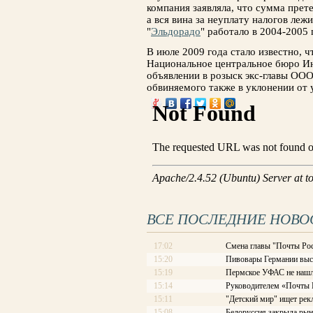
компания заявляла, что сумма прет
а вся вина за неуплату налогов ле
"
Эльдорадо
" работало в 2004-2005 
В июле 2009 года стало известно, 
Национальное центральное бюро Ин
объявлении в розыск экс-главы ООО
обвиняемого также в уклонении от 
ВСЕ ПОСЛЕДНИЕ НОВО
17:02
Смена главы "Почты Рос
15:20
Пивовары Германии выст
15:19
Пермское УФАС не нашл
15:14
Руководителем «Почты Ро
15:11
"Детский мир" ищет рек
15:08
Белоруссия закрыла рын