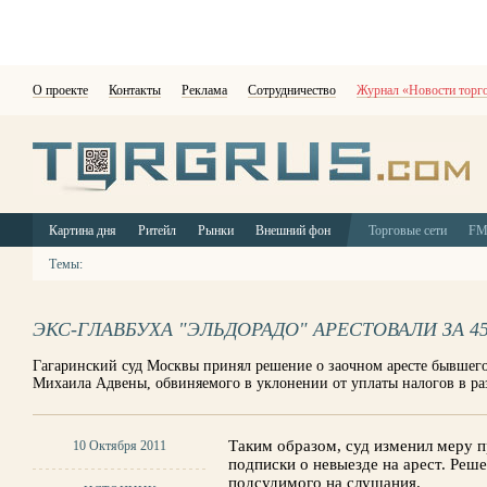
О проекте
Контакты
Реклама
Сотрудничество
Журнал «Новости торг
Картина дня
Ритейл
Рынки
Внешний фон
Торговые сети
F
Темы:
ЭКС-ГЛАВБУХА "ЭЛЬДОРАДО" АРЕСТОВАЛИ ЗА 4
Гагаринский суд Москвы принял решение о заочном аресте бывшего
Михаила Адвены, обвиняемого в уклонении от уплаты налогов в ра
Таким образом, суд изменил меру 
10 Октября 2011
подписки о невыезде на арест. Реш
подсудимого на слушания.