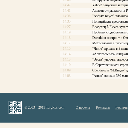
14:47
Yahoo! запустила интерн
14:41
Amazon открывается в Р
14:36
"Азбука вкуса" вложила
14:35
Полицейские арестовали 
14:27
Владелец 7-Eleven купит
14:19
Проблем с одобрением с
14:18
Decathlon построит в Ом
14:17
Меtrо вложит в гиперма
14:15
"Лента" пришла в Балаш
14:14
«Алкогольные» инициати
14:13
"Эссен" упрочил лидерс
14:10
В Саратове начали стро
14:09
Сбербанк и "М.Видео" д
14:08
"Ашан" вложил 380 млн 
© 2003—2013 TorgRus.com
О проекте
Контакты
Реклама