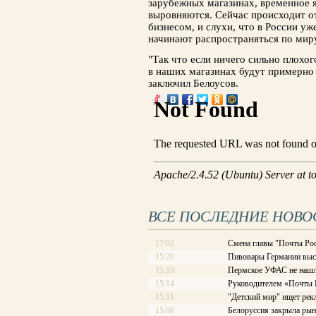
зарубежных магазинах, временное я
выровняются. Сейчас происходит 
бизнесом, и слухи, что в России уж
начинают распространяться по мир
"Так что если ничего сильно плохог
в наших магазинах будут примерно т
заключил Белоусов.
ВСЕ ПОСЛЕДНИЕ НОВО
17:02
Смена главы "Почты Рос
15:20
Пивовары Германии выст
15:19
Пермское УФАС не нашл
15:14
Руководителем «Почты Ро
15:11
"Детский мир" ищет рек
15:08
Белоруссия закрыла рын