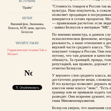
ИСТОЧНИК
"Стоимость товаров в России так вы
"Прайм"
культура. Наш покупатель, к сожал
позволяет продавцам и посредникам
МЕТКИ
измеряется в сотнях процентов. М
— правильным расчетом: если люди 
Внешний фон
,
Экономика
,
- заявил Белоусов в интервью "МК",
Новость
,
МЭР
,
цены
,
прогноз
,
Белоусов
По мнению министра, в данном слу
психологическом феномене, которы
реальность, а наше отношение к де
ЧИТАЙТЕ ТАКЖЕ
верхней части среднего класса. "П
Гидравлические тележки Yale в
покупают товары в России. Они пок
Москве!
потому, что там дешевле и качестве
обмануть. За границей, правда, то
репутацией, как правило, дорожат г
отметил Белоусов.
У верхнего слоя среднего класса, 
достаточно дорогие вещи, сложилас
И эта культура позволяет держать 
классом ниже класса "люкс". "Есть 
границу или не привыкли ходить та
разводят. Они искренне думают, что
глава Минэкономразвития.
Белоусов уверен, что нынешняя сущ