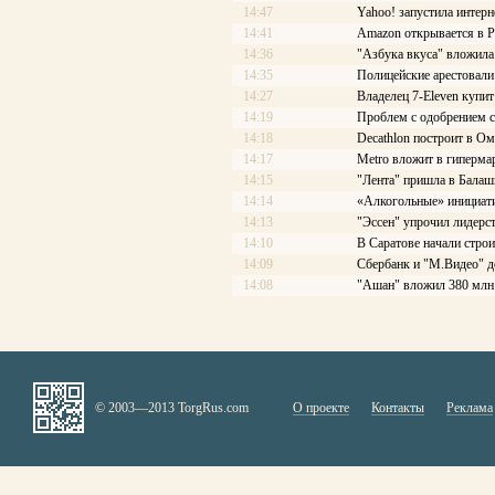
14:47
Yahoo! запустила интерн
14:41
Amazon открывается в Р
14:36
"Азбука вкуса" вложила
14:35
Полицейские арестовали 
14:27
Владелец 7-Eleven купит
14:19
Проблем с одобрением с
14:18
Decathlon построит в Ом
14:17
Меtrо вложит в гиперма
14:15
"Лента" пришла в Балаш
14:14
«Алкогольные» инициати
14:13
"Эссен" упрочил лидерс
14:10
В Саратове начали стро
14:09
Сбербанк и "М.Видео" д
14:08
"Ашан" вложил 380 млн 
© 2003—2013 TorgRus.com
О проекте
Контакты
Реклама