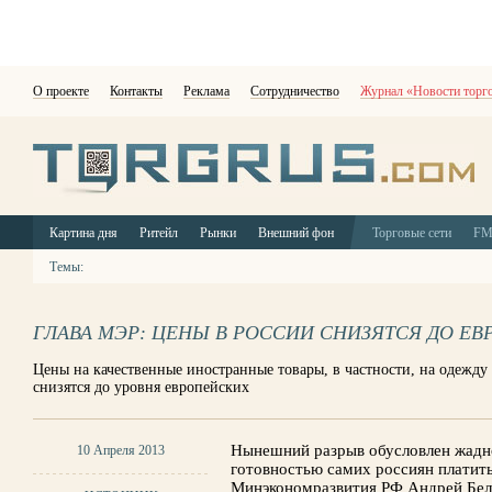
О проекте
Контакты
Реклама
Сотрудничество
Журнал «Новости торг
Картина дня
Ритейл
Рынки
Внешний фон
Торговые сети
F
Темы:
ГЛАВА МЭР: ЦЕНЫ В РОССИИ СНИЗЯТСЯ ДО Е
Цены на качественные иностранные товары, в частности, на одежду 
снизятся до уровня европейских
Нынешний разрыв обусловлен жадн
10 Апреля 2013
готовностью самих россиян платить
Минэкономразвития РФ Андрей Бел