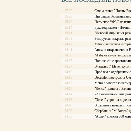
17:02
Смена главы "Почты Рос
15:20
Пивовары Германии выст
15:19
Пермское УФАС не нашл
15:14
Руководителем «Почты Ро
15:11
"Детский мир" ищет рек
15:08
Белоруссия закрыла рын
14:47
Yahoo! запустила интерн
14:41
Amazon открывается в Р
14:36
"Азбука вкуса" вложила
14:35
Полицейские арестовали 
14:27
Владелец 7-Eleven купит
14:19
Проблем с одобрением с
14:18
Decathlon построит в Ом
14:17
Меtrо вложит в гиперма
14:15
"Лента" пришла в Балаш
14:14
«Алкогольные» инициати
14:13
"Эссен" упрочил лидерс
14:10
В Саратове начали стро
14:09
Сбербанк и "М.Видео" д
14:08
"Ашан" вложил 380 млн 