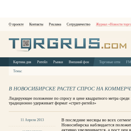
О проекте
Контакты
Реклама
Сотрудничество
Журнал «Новости торг
Картина дня
Ритейл
Рынки
Внешний фон
Торговые сети
F
Темы:
В НОВОСИБИРСКЕ РАСТЕТ СПРОС НА КОММЕ
Лидирующее положение по спросу и цене квадратного метра среди
традиционно удерживает формат «стрит-ритейл»
В последние месяцы во всех сегме
11 Апреля 2013
Новосибирска наблюдается положит
активно увеличивается, а рост цен 