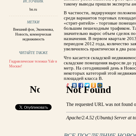
ИСТОЧНИК
такому выводы пришли эксперты а
bn.ru
В частности, лидирующее положени
среди вариантов торговых площаде
МЕТКИ
«стрит-ритейл» - торговые помещен
большим пешеходным трафиком. Та
Внешний фон
,
Экономика
,
значительно вырос объем сделок п
Новость
,
коммерческая
назначения. В первом квартале 201
недвижимость
периодом 2012 года, количество за
увеличилось практически в два раза
ЧИТАЙТЕ ТАКЖЕ
Что касается складской недвижимос
Гидравлические тележки Yale в
складские помещения выросли до у
Москве!
метр. На сегодняшний день в Ново
некоторых категорий этой недвижим
площадей класса В.
ВСЕ ПОСЛЕДНИЕ НОВО