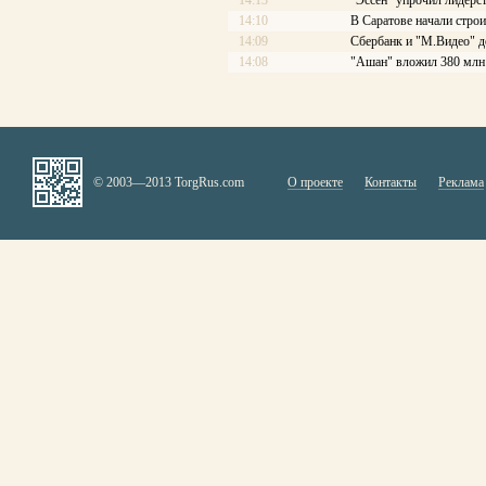
14:13
"Эссен" упрочил лидерс
14:10
В Саратове начали стро
14:09
Сбербанк и "М.Видео" д
14:08
"Ашан" вложил 380 млн 
© 2003—2013 TorgRus.com
О проекте
Контакты
Реклама