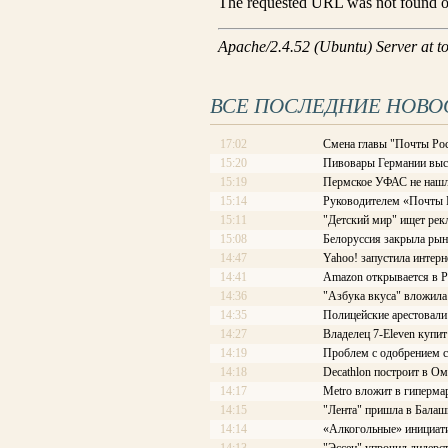
ВСЕ ПОСЛЕДНИЕ НОВО
17:02
Смена главы "Почты Рос
15:20
Пивовары Германии выст
15:19
Пермское УФАС не нашл
15:14
Руководителем «Почты Ро
15:11
"Детский мир" ищет рек
15:08
Белоруссия закрыла рын
14:47
Yahoo! запустила интерн
14:41
Amazon открывается в Р
14:36
"Азбука вкуса" вложила
14:35
Полицейские арестовали 
14:27
Владелец 7-Eleven купит
14:19
Проблем с одобрением с
14:18
Decathlon построит в Ом
14:17
Меtrо вложит в гиперма
14:15
"Лента" пришла в Балаш
14:14
«Алкогольные» инициати