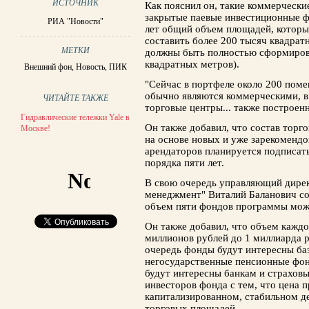
ИСТОЧНИК
Как пояснил он, такие коммерчески
закрытые паевые инвестиционные ф
РИА "Новости"
лет общий объем площадей, которы
составить более 200 тысяч квадра
МЕТКИ
должны быть полностью сформиров
квадратных метров).
Внешний фон
,
Новость
,
ПИК
"Сейчас в портфеле около 200 пом
обычно являются коммерческими, в
ЧИТАЙТЕ ТАКЖЕ
торговые центры... также построен
Гидравлические тележки Yale в
Он также добавил, что состав торг
Москве!
на основе новых и уже зарекомендо
арендаторов планируется подписат
порядка пяти лет.
В свою очередь управляющий дире
менеджмент" Виталий Баланович с
объем пяти фондов программы може
Он также добавил, что объем каждо
миллионов рублей до 1 миллиарда р
очередь фонды будут интересны ба
негосударственные пенсионные фон
будут интересны банкам и страхов
инвесторов фонда с тем, что цена 
капитализированном, стабильном д
торговых площадей.