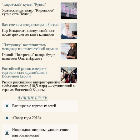
"Кировский" купил "Купец"
Уральский ритейлер "Кировский"
купил сеть "Купец"
Ikea сменила гендиректора в России
Пер Вендшлаг покинул свой пост
после трех лет во главе компании
"Пятерочку" возглавит топ-
менеджер из сталелитейной отрасли
Главой "Пятерочки" вскоре будет
назначена Ольга Наумова
Российский рынок интернет-
торговли стал крупнейшим в
Восточной Европе
Рынок российского интернет-ритейла
с объемом около $10,5 млрд — крупнейший в
странах Восточной Европы
ЛУЧШИЕ БЛОГИ
Расширение торговых сетей
«Товар года 2012»
Новогодние витрины: удовольствие
или обязанность?