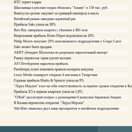
HTC теряет кадры
Школьница в рекламе водки обошлась "Ашану" в 150 тыс. руб.
Венесуэла срочно закупает за границей памперсы и мыло
Китайский рынок наводнил ядовитый рис
Прибыль Saks упала на 38%
Best Buy завершила квартал с убытком в $81 млн
Квартальная прибыль Home Depot подскочила на 18%
Philip Morris покупает 20% мексиканского подразделения у Grupo Carso
Saks может быть продана
АКИТ убеждает Шувалова не разрешать параллельный импорт
Рынку перевозок зерна грозит коллапс
AFI Development нарастила прибыль
Ритейлеры хотят поменять правила возврата покупок
Leroy Merlin планирует открыть 4 магазина в Татарстане
Годовая прибыль Marks & Spencer упала на 9%
"Леруа Мерлен" взял на себя ответственность за перенос сроков открытия в Ка
Прибыль Х5 в первом квартале упала на 1,8%
"О'Кей" рассмотрит вопрос о размещении 6 выпусков биржевых бондов
В Казани перенесено открытие "Леруа Мерлен"
Wal-Mart лишилась двух вице-президентов в китайском подразделении