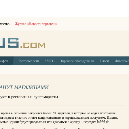
чество
Журнал «Новости торговли»
й фон
Торговые сети
FMCG
Торговое оборудование
Блоги
Интервь
ТАНУТ МАГАЗИНАМИ
дуют в рестораны и супермаркеты
время в Германии закроется более 700 церквей, в которые не ходят прихожане.
ить здания власти считают кощунственным и нерациональным поступком. Именно
ытые церкви будут продаваться или сдаваться в аренду, - передает Ioft36.de.