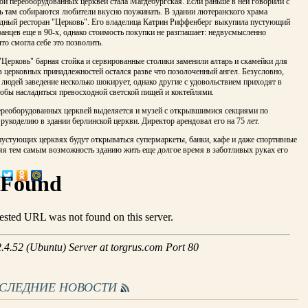
ой переоборудованных церквей стала Магдебургская. Если раньше в ней говорили с
ь там собираются любители вкусно поужинать. В здании лютеранского храма
дный ресторан "Церковь". Его владелица Катрин Риффенберг выкупила пустующий
анцев еще в 90-х, однако стоимость покупки не разглашает: недвусмысленно
что смогла себе это позволить.
"Церковь" барная стойка и сервированные столики заменили алтарь и скамейки для
 церковных принадлежностей остался разве что позолоченный ангел. Безусловно,
людей заведение несколько шокирует, однако другие с удовольствием приходят в
обы насладиться превосходной светской пищей и коктейлями.
ереоборудованных церквей выделяется и музей с открывшимися секциями по
рукоделию в здании берлинской церкви. Директор арендовал его на 75 лет.
пустующих церквях будут открываться супермаркеты, банки, кафе и даже спортивные
няя тем самым возможность зданию жить еще долгое время в заботливых руках его
ОСЛЕДНИЕ НОВОСТИ