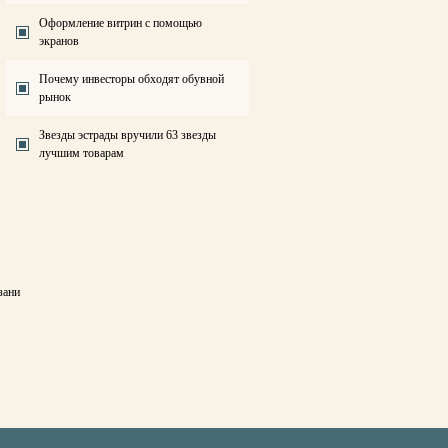
Оформление витрин с помощью
экранов
Почему инвесторы обходят обувной
рынок
Звезды эстрады вручили 63 звезды
лучшим товарам
зани