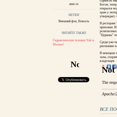
Одной из так
amic.ru
Богом, тепер
открылся мо
храм у лютер
МЕТКИ
утверждает, 
Внешний фон
,
Новость
В ресторане 
прихожан. Из
религиозных 
ЧИТАЙТЕ ТАКЖЕ
"Церковь" чт
Гидравлические тележки Yale в
Среди уже п
Москве!
рисованию и 
В немецких 
залы, сохра
владельцев.
ВСЕ П