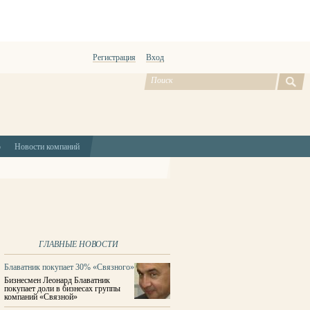
Регистрация
Вход
ю
Новости компаний
ГЛАВНЫЕ НОВОСТИ
Блаватник покупает 30% «Связного»
Бизнесмен Леонард Блаватник
покупает доли в бизнесах группы
компаний «Связной»