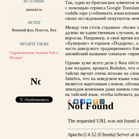
ИСТОЧНИК
Так, один из британских клиентов 
с помощью сервиса Google Translat
memoid.ru
cuddle rape («обнимать изнасилован
своих исследований покупатель не
МЕТКИ
Между тем столь странное «более з
Внешний фон
,
Новость
,
Ikea
далеко не единственным случаем, к
впросак. Например, в своё время к
«Бумеранг» и горшок «Подарок», а 
ЧИТАЙТЕ ТАКЖЕ
честь шведского традиционного блю
Гидравлические тележки Yale в
английский название означало «при
Москве!
Однако хуже всего дела у Ikea обст
уже позднее, кровать Redalen, что 
тайски звучит очень похоже на сло
Jattebra, что на шведском языке оз
является жаргонным словом, обозн
эпизодов компания даже наняла спе
на тайский язык, чтобы избежать д