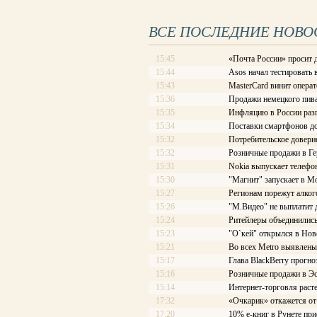
ВСЕ ПОСЛЕДНИЕ НОВО
15:45
«Почта России» просит 
15:44
Asos начал тестировать
15:43
MasterCard винит опера
15:36
Продажи немецкого пив
15:35
Инфляцию в России разг
15:34
Поставки смартфонов до
15:32
Потребительское довери
15:32
Розничные продажи в Ге
15:31
Nokia выпускает телефон
15:30
"Магнит" запускает в М
15:27
Регионам порежут алког
15:26
"М.Видео" не выплатит
15:24
Ритейлеры объединились
15:23
"О`кей" открылся в Нов
15:21
Во всех Metro выявлен
15:17
Глава BlackBerry прогн
15:16
Розничные продажи в Эс
15:14
Интернет-торговля расте
17:32
«Очкарик» откажется от
17:20
10% е-книг в Рунете при