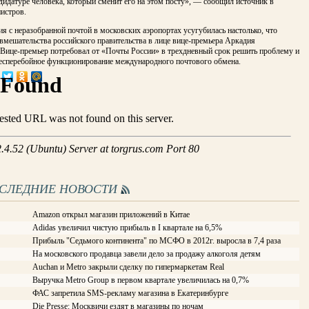
дидатуре человека, который сменит его на этом посту», — сообщил источник в
истров.
ия с неразобранной почтой в московских аэропортах усугубилась настолько, что
вмешательства российского правительства в лице вице-премьера Аркадия
 Вице-премьер потребовал от «Почты России» в трехдневный срок решить проблему и
бесперебойное функционирование международного почтового обмена.
ОСЛЕДНИЕ НОВОСТИ
Amazon открыл магазин приложений в Китае
Adidas увеличил чистую прибыль в I квартале на 6,5%
Прибыль "Седьмого континента" по МСФО в 2012г. выросла в 7,4 раза
На московского продавца завели дело за продажу алкоголя детям
Auchan и Metro закрыли сделку по гипермаркетам Real
Выручка Metro Group в первом квартале увеличилась на 0,7%
ФАС запретила SMS-рекламу магазина в Екатеринбурге
Die Presse: Москвичи ездят в магазины по ночам