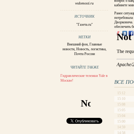
вопрос о кан
vedomosti.ru
кабинете мин
Ранее ситуац
ИСТОЧНИК
потребовала 
Дворковича.
"Газета.ru"
обеспечить 
МЕТКИ
Внешний фон
,
Главные
новости
,
Новость
,
логистика
,
Почта России
ЧИТАЙТЕ ТАКЖЕ
Гидравлические тележки Yale в
Москве!
ВСЕ П
15:12
15:10
15:08
15:05
15:04
15:00
14:59
14:58