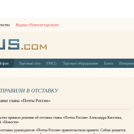
чество
Журнал «Новости торговли»
й фон
Торговые сети
FMCG
Торговое оборудование
Блоги
Интервь
ТПРАВИЛИ В ОТСТАВКУ
тавке главы «Почты России»
ство приняло решение об отставке главы «Почты России» Александра Киселева,
А «Новости».
 отставке руководителя «Почты России» правительством принято. Сейчас решается