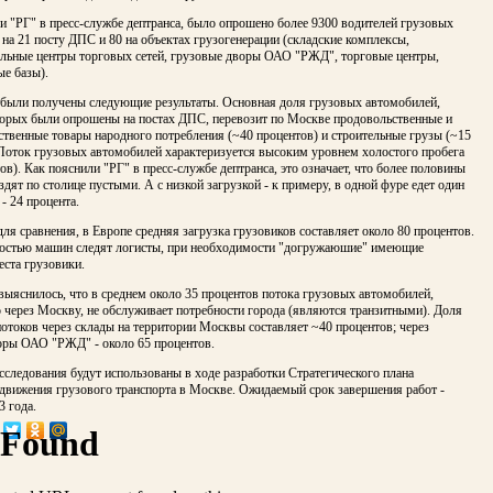
 "РГ" в пресс-службе дептранса, было опрошено более 9300 водителей грузовых
на 21 посту ДПС и 80 на объектах грузогенерации (складские комплексы,
ельные центры торговых сетей, грузовые дворы ОАО "РЖД", торговые центры,
е базы).
е были получены следующие результаты. Основная доля грузовых автомобилей,
торых были опрошены на постах ДПС, перевозит по Москве продовольственные и
твенные товары народного потребления (~40 процентов) и строительные грузы (~15
 Поток грузовых автомобилей характеризуется высоким уровнем холостого пробега
ов). Как пояснили "РГ" в пресс-службе дептранса, это означает, что более половины
здят по столице пустыми. А с низкой загрузкой - к примеру, в одной фуре едет один
- 24 процента.
ля сравнения, в Европе средняя загрузка грузовиков составляет около 80 процентов.
ностью машин следят логисты, при необходимости "догружаюшие" имеющие
ста грузовики.
выяснилось, что в среднем около 35 процентов потока грузовых автомобилей,
 через Москву, не обслуживает потребности города (являются транзитными). Доля
отоков через склады на территории Москвы составляет ~40 процентов; через
оры ОАО "РЖД" - около 65 процентов.
сследования будут использованы в ходе разработки Стратегического плана
 движения грузового транспорта в Москве. Ожидаемый срок завершения работ -
3 года.