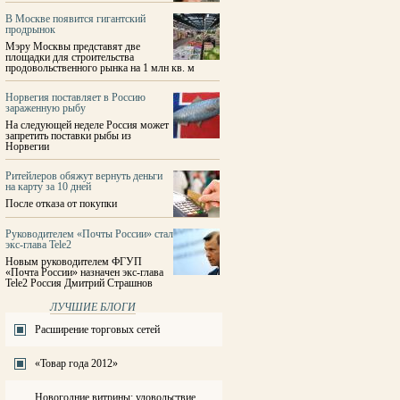
В Москве появится гигантский
продрынок
Мэру Москвы представят две
площадки для строительства
продовольственного рынка на 1 млн кв. м
Норвегия поставляет в Россию
зараженную рыбу
На следующей неделе Россия может
запретить поставки рыбы из
Норвегии
Ритейлеров обяжут вернуть деньги
на карту за 10 дней
После отказа от покупки
Руководителем «Почты России» стал
экс-глава Tele2
Новым руководителем ФГУП
«Почта России» назначен экс-глава
Tele2 Россия Дмитрий Страшнов
ЛУЧШИЕ БЛОГИ
Расширение торговых сетей
«Товар года 2012»
Новогодние витрины: удовольствие