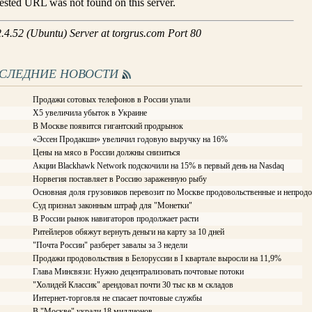
ОСЛЕДНИЕ НОВОСТИ
Продажи сотовых телефонов в России упали
X5 увеличила убыток в Украине
В Москве появится гигантский продрынок
«Эссен Продакшн» увеличил годовую выручку на 16%
Цены на мясо в России должны снизиться
Акции Blackhawk Network подскочили на 15% в первый день на Nasdaq
Норвегия поставляет в Россию зараженную рыбу
Основная доля грузовиков перевозит по Москве продовольственные и непрод
Суд признал законным штраф для "Монетки"
В России рынок навигаторов продолжает расти
Ритейлеров обяжут вернуть деньги на карту за 10 дней
"Почта России" разберет завалы за 3 недели
Продажи продовольствия в Белоруссии в I квартале выросли на 11,9%
Глава Минсвязи: Нужно децентрализовать почтовые потоки
"Холидей Классик" арендовал почти 30 тыс кв м складов
Интернет-торговля не спасает почтовые службы
В "Москве" украли 18 миллионов