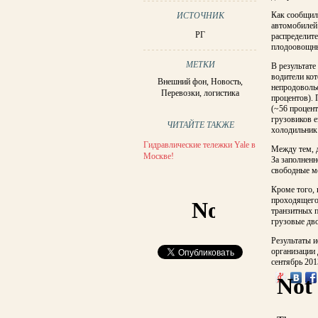
Как сообщили
ИСТОЧНИК
автомобилей 
РГ
распределит
плодоовощны
МЕТКИ
В результат
водители ко
Внешний фон
,
Новость
,
непродовольс
Перевозки
,
логистика
процентов).
(~56 процент
грузовиков е
ЧИТАЙТЕ ТАКЖЕ
холодильник 
Гидравлические тележки Yale в
Между тем, д
Москве!
За заполнен
свободные ме
Кроме того, 
проходящего
транзитных п
грузовые дв
Результаты и
организации
сентябрь 201