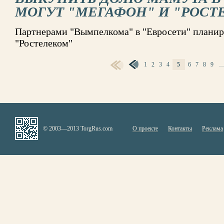
МОГУТ "МЕГАФОН" И "РОСТ
Партнерами "Вымпелкома" в "Евросети" планир
"Ростелеком"
1
2
3
4
5
6
7
8
9
СТРАНИЦЫ
© 2003—2013 TorgRus.com
О проекте
Контакты
Реклама