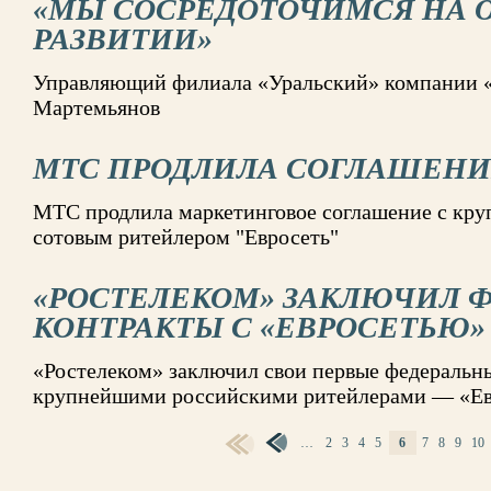
«МЫ СОСРЕДОТОЧИМСЯ НА 
РАЗВИТИИ»
Управляющий филиала «Уральский» компании 
Мартемьянов
МТС ПРОДЛИЛА СОГЛАШЕНИЕ
МТС продлила маркетинговое соглашение с кр
сотовым ритейлером "Евросеть"
«РОСТЕЛЕКОМ» ЗАКЛЮЧИЛ 
КОНТРАКТЫ С «ЕВРОСЕТЬЮ»
«Ростелеком» заключил свои первые федеральны
крупнейшими российскими ритейлерами — «Ев
…
2
3
4
5
6
7
8
9
10
СТРАНИЦЫ