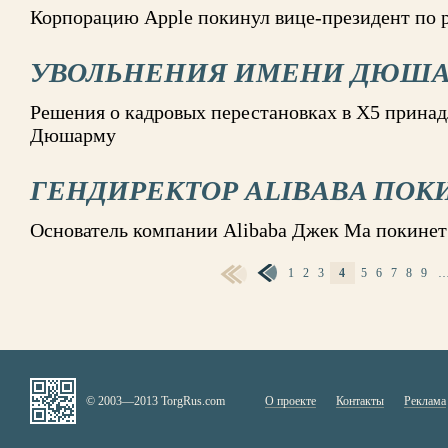
Корпорацию Apple покинул вице-президент по
УВОЛЬНЕНИЯ ИМЕНИ ДЮШ
Решения о кадровых перестановках в X5 прина
Дюшарму
ГЕНДИРЕКТОР ALIBABA ПОК
Основатель компании Alibaba Джек Ма покинет 
1
2
3
4
5
6
7
8
9
СТРАНИЦЫ
© 2003—2013 TorgRus.com
О проекте
Контакты
Реклама