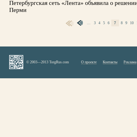
Петербургская сеть «Лента» объявила о решении
Перми
…
3
4
5
6
7
8
9
10
СТРАНИЦЫ
© 2003—2013 TorgRus.com
О проекте
Контакты
Реклама