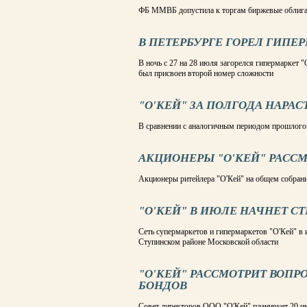
ФБ ММВБ допустила к торгам биржевые облига
В ПЕТЕРБУРГЕ ГОРЕЛ ГИПЕР
В ночь с 27 на 28 июля загорелся гипермаркет 
был присвоен второй номер сложности
"О'КЕЙ" ЗА ПОЛГОДА НАРАС
В сравнении с аналогичным периодом прошлого 
АКЦИОНЕРЫ "О'КЕЙ" РАСС
Акционеры ритейлера "О'Кей" на общем собран
"О'КЕЙ" В ИЮЛЕ НАЧНЕТ С
Сеть супермаркетов и гипермаркетов "О'Кей" в 
Ступинском районе Московской области
"О'КЕЙ" РАССМОТРИТ ВОПР
БОНДОВ
Совет директоров ООО "О'Кей" планирует 20 ию