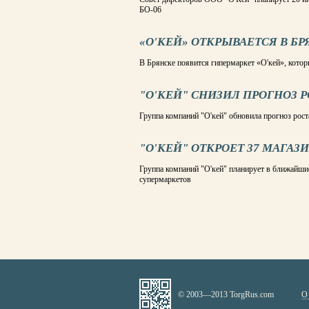
БО-06
«О'КЕЙ» ОТКРЫВАЕТСЯ В Б
В Брянске появится гипермаркет «О'кей», кот
"О'КЕЙ" СНИЗИЛ ПРОГНОЗ 
Группа компаний "О'кей" обновила прогноз рост
"О'КЕЙ" ОТКРОЕТ 37 МАГАЗ
Группа компаний "О'кей" планирует в ближайшие
супермаркетов
СТРАНИЦЫ
© 2003—2013 TorgRus.com
О