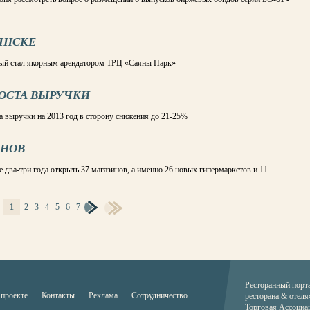
РЯНСКЕ
орый стал якорным арендатором ТРЦ «Саяны Парк»
РОСТА ВЫРУЧКИ
а выручки на 2013 год в сторону снижения до 21-25%
ИНОВ
 два-три года открыть 37 магазинов, а именно 26 новых гипермаркетов и 11
1
2
3
4
5
6
7
Ресторанный порт
 проекте
Контакты
Реклама
Сотрудничество
ресторана & отеля
Торговая Ассоциа