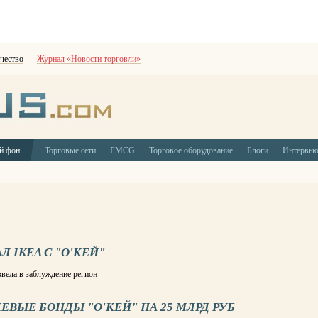
чество
Журнал «Новости торговли»
й фон
Торговые сети
FMCG
Торговое оборудование
Блоги
Интервь
Л IKEA С "О'КЕЙ"
ела в заблуждение регион
ВЫЕ БОНДЫ "О'КЕЙ" НА 25 МЛРД РУБ