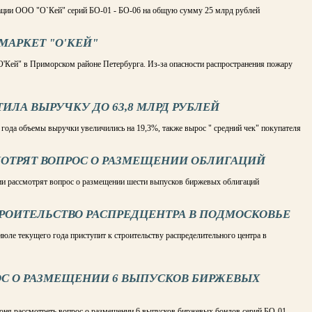
ции ООО "О`Кей" серий БО-01 - БО-06 на общую сумму 25 млрд рублей
МАРКЕТ "О'КЕЙ"
"О'Кей" в Приморском районе Петербурга. Из-за опасности распространения пожару
ТИЛА ВЫРУЧКУ ДО 63,8 МЛРД РУБЛЕЙ
года объемы выручки увеличились на 19,3%, также вырос " средний чек" покупателя
МОТРЯТ ВОПРОС О РАЗМЕЩЕНИИ ОБЛИГАЦИЙ
ии рассмотрят вопрос о размещении шести выпусков биржевых облигаций
ТРОИТЕЛЬСТВО РАСПРЕДЦЕНТРА В ПОДМОСКОВЬЕ
июле текущего года приступит к строительству распределительного центра в
ОС О РАЗМЕЩЕНИИ 6 ВЫПУСКОВ БИРЖЕВЫХ
ня рассмотреть вопрос о размещении 6 выпусков биржевых бондов серий БО-01 -