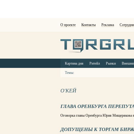
О проекте
Контакты
Реклама
Сотрудни
Картина дня
Ритейл
Рынки
Внешни
Темы:
О'КЕЙ
ГЛАВА ОРЕНБУРГА ПЕРЕПУТА
Оговорка главы Оренбурга Юрия Мищерякова вв
ДОПУЩЕНЫ К ТОРГАМ БИРЖЕ