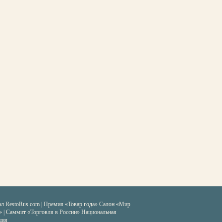
ал RestoRus.com
|
Премия «Товар года»
Салон «Мир
» | Саммит «Торговля в России»
Национальная
ция