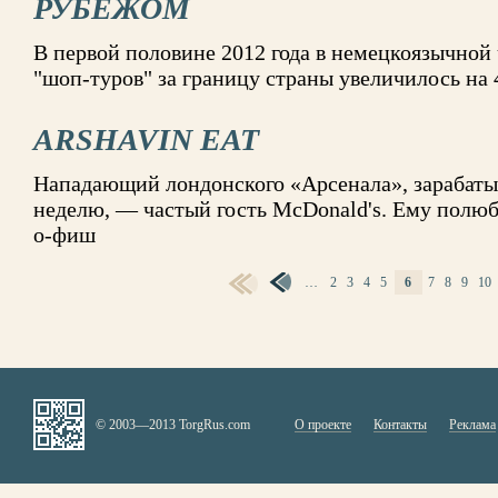
РУБЕЖОМ
В первой половине 2012 года в немецкоязычной
"шоп-туров" за границу страны увеличилось на
ARSHAVIN EAT
Нападающий лондонского «Арсенала», зарабаты
неделю, — частый гость McDonald's. Ему полюб
о-фиш
…
2
3
4
5
6
7
8
9
10
СТРАНИЦЫ
© 2003—2013 TorgRus.com
О проекте
Контакты
Реклама