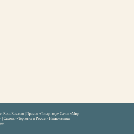
ал RestoRus.com
|
Премия «Товар года»
Салон «Мир
» | Саммит «Торговля в России»
Национальная
ция