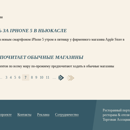
ии
 ЗА IPHONE 5 В НЬЮКАСЛЕ
а новым смартфоном iPhone 5 утром в пятницу у фирменного магазина Apple Store в
ДПОЧИТАЕТ ОБЫЧНЫЕ МАГАЗИНЫ
дентов по всему миру по-прежнему предпочитают ходить в обычные магазины
…
3
4
5
6
7
8
9
10
11
…
Ресторанный порт
 проекте
Контакты
Реклама
Сотрудничество
ресторана & отеля
Торговая Ассоциа