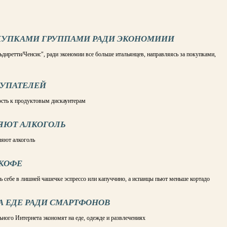
КУПКАМИ ГРУППАМИ РАДИ ЭКОНОМИИИ
диретти/Ченсис", ради экономии все больше итальянцев, направляясь за покупками,
КУПАТЕЛЕЙ
ость к продуктовым дискаунтерам
ЛЯЮТ АЛКОГОЛЬ
ляют алкоголь
КОФЕ
ь себе в лишней чашечке эспрессо или капуччино, а испанцы пьют меньше кортадо
 ЕДЕ РАДИ СМАРТФОНОВ
ого Интернета экономят на еде, одежде и развлечениях