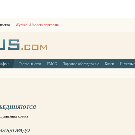
чество
Журнал «Новости торговли»
й фон
Торговые сети
FMCG
Торговое оборудование
Блоги
Интервь
БЪЕДИНЯЮТСЯ
крупнейшая сделка
"ЭЛЬДОРАДО"