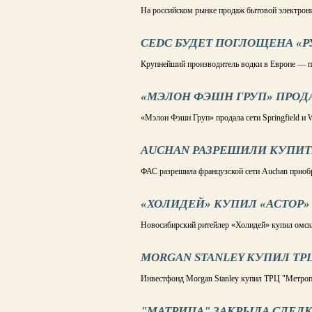
На российском рынке продаж бытовой электрон
CEDC БУДЕТ ПОГЛОЩЕНА «
Крупнейший производитель водки в Европе — п
«МЭЛОН ФЭШН ГРУП» ПРОДА
«Мэлон Фэшн Груп» продала сети Springfield и W
AUCHAN РАЗРЕШИЛИ КУПИТ
ФАС разрешила французской сети Auchan приобр
«ХОЛИДЕЙ» КУПИЛ «АСТОР»
Новосибирский ритейлер «Холидей» купил омск
MORGAN STANLEY КУПИЛ ТР
Инвестфонд Morgan Stanley купил ТРЦ "Метроп
"МАТРИЦА" ЗАКРЫЛА СДЕЛ