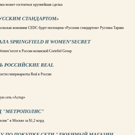
ики может состояться крупнейшая сделка
РУССКИМ СТАНДАРТОМ»
ольская компания CEDC будет поглощена «Русским стандартом» Рустама Тарико
ЛА SPRINGFIELD И WOMEN’SECRET
omen’secret в России испанской Cortefiel Group
Ь РОССИЙСКИЕ REAL
ести гипермаркеты Real в России
ую сеть «Астор»
Ц "МЕТРОПОЛИС"
олис" в Москве за $1,2 млрд
КУ ПО ПОКУПКЕ СЕТИ "ЛЮБИМЫЙ МАГАЗИН