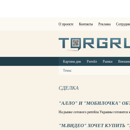
О проекте
Контакты
Реклама
Сотрудни
Картина дня
Ритейл
Рынки
Внешни
Темы:
СДЕЛКА
"АЛЛО" И "МОБИЛОЧКА" О
На рынке сотового ритейла Украины готовится 
"М.ВИДЕО" ХОЧЕТ КУПИТЬ 