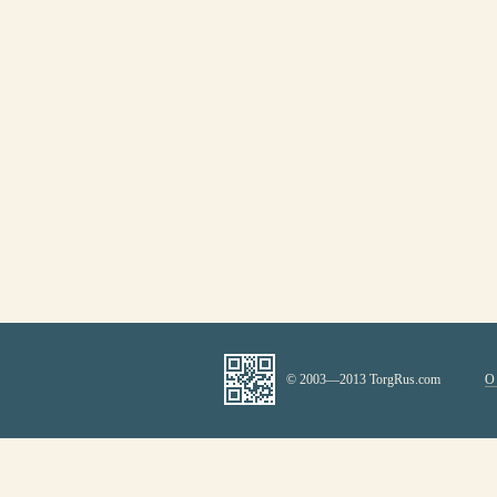
© 2003—2013 TorgRus.com
О