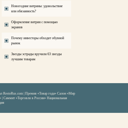
Новогодние витрины: удовольствие
или обязанность?
Оформление витрин с помощью
экранов
Почему инвесторы обходят обувной
рынок
Звезды эстрады вручили 63 звезды
лучшим товарам
ал RestoRus.com
|
Премия «Товар года»
Салон «Мир
» | Саммит «Торговля в России»
Национальная
ция