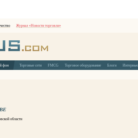
чество
Журнал «Новости торговли»
й фон
Торговые сети
FMCG
Торговое оборудование
Блоги
Интервь
ВЕ
овской области