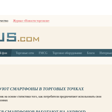
чество
Журнал «Новости торговли»
й фон
Торговые сети
FMCG
Торговое оборудование
Блоги
Интервь
УЮТ СМАРТФОНЫ В ТОРГОВЫХ ТОЧКАХ
ик на основе статистики того, как потребители предпочитают использовать свои
азинах
 КВ СМАРТФОНОВ РАБОТАЮТ НА ANDROID