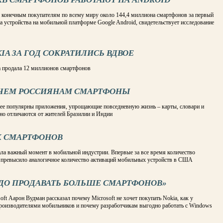
 конечным покупателям по всему миру около 144,4 миллиона смартфонов за первый
на устройства на мобильной платформе Google Android, свидетельствует исследование
A ЗА ГОД СОКРАТИЛИСЬ ВДВОЕ
a продала 12 миллионов смартфонов
АЧЕМ РОССИЯНАМ СМАРТФОНЫ
лее популярны приложения, упрощающие повседневную жизнь – карты, словари и
но отличаются от жителей Бразилии и Индии
К СМАРТФОНОВ
ала важный момент в мобильной индустрии. Впервые за все время количество
е превысило аналогичное количество активаций мобильных устройств в США
АДО ПРОДАВАТЬ БОЛЬШЕ СМАРТФОНОВ»
 Аарон Вудман рассказал почему Microsoft не хочет покупать Nokia, как у
роизводителями мобильников и почему разработчикам выгодно работать с Windows