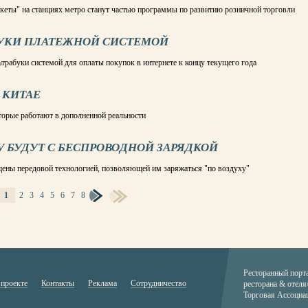
кеты" на станциях метро станут частью программы по развитию розничной торговли
БУКИ ПЛАТЕЖНОЙ СИСТЕМОЙ
ьтрабуки системой для оплаты покупок в интернете к концу текущего года
 КИТАЕ
торые работают в дополненной реальности
IV БУДУТ С БЕСПРОВОДНОЙ ЗАРЯДКОЙ
щены передовой технологией, позволяющей им заряжаться "по воздуху"
1
2
3
4
5
6
7
8
Ресторанный порт
 проекте
Контакты
Реклама
Сотрудничество
ресторана & отеля
Торговая Ассоциа