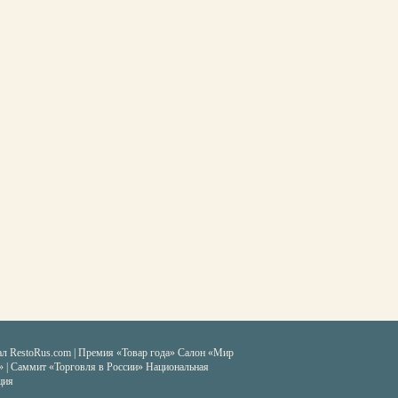
ал RestoRus.com
|
Премия «Товар года»
Салон «Мир
» | Саммит «Торговля в России»
Национальная
ция