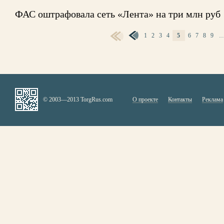
ФАС оштрафовала сеть «Лента» на три млн руб
1
2
3
4
5
6
7
8
9
СТРАНИЦЫ
© 2003—2013 TorgRus.com
О проекте
Контакты
Реклама