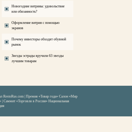
Новогодние витрины: удовольствие
или обязанность?
Оформление витрин с помощью
экранов
Почему инвесторы обходят обувной
рынок
Звезды эстрады вручили 63 звезды
лучшим товарам
ал RestoRus.com
|
Премия «Товар года»
Салон «Мир
» | Саммит «Торговля в России»
Национальная
ция