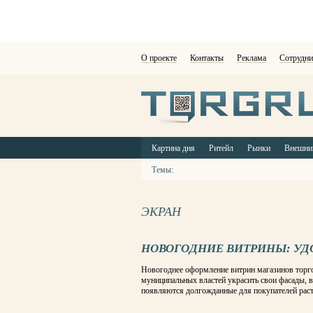
О проекте
Контакты
Реклама
Сотрудни
Картина дня
Ритейл
Рынки
Внешни
Темы:
ЭКРАН
НОВОГОДНИЕ ВИТРИНЫ: УД
Новогоднее оформление витрин магазинов торго
муниципальных властей украсить свои фасады, в
появляются долгожданные для покупателей рас