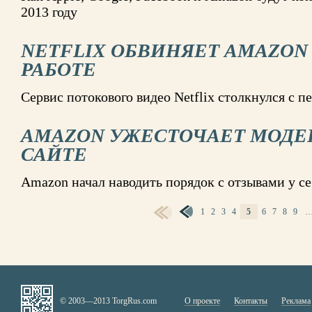
2013 году
NETFLIX ОБВИНЯЕТ AMAZON 
РАБОТЕ
Сервис потокового видео Netflix столкнулся с п
AMAZON УЖЕСТОЧАЕТ МОДЕ
САЙТЕ
Amazon начал наводить порядок с отзывами у се
1
2
3
4
5
6
7
8
9
СТРАНИЦЫ
© 2003—2013 TorgRus.com
О проекте
Контакты
Реклама