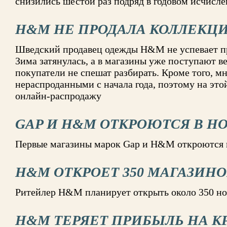
снизились шестой раз подряд в годовом исчисл
H&M НЕ ПРОДАЛА КОЛЛЕКЦ
Шведский продавец одежды H&M не успевает пр
Зима затянулась, а в магазины уже поступают в
покупатели не спешат разбирать. Кроме того, м
нераспроданными с начала года, поэтому на это
онлайн-распродажу
GAP И H&M ОТКРОЮТСЯ В Н
Первые магазины марок Gap и H&M откроются 
H&M ОТКРОЕТ 350 МАГАЗИН
Ритейлер H&M планирует открыть около 350 но
H&M ТЕРЯЕТ ПРИБЫЛЬ НА К