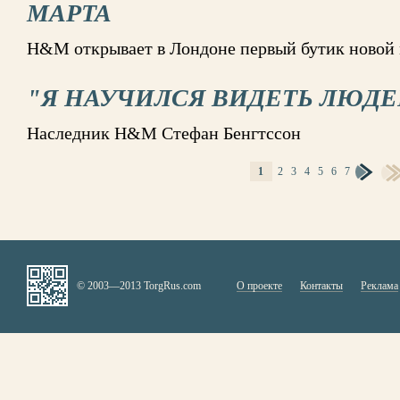
МАРТА
H&M открывает в Лондоне первый бутик новой м
"Я НАУЧИЛСЯ ВИДЕТЬ ЛЮДЕ
Наследник H&M Стефан Бенгтссон
1
2
3
4
5
6
7
СТРАНИЦЫ
© 2003—2013 TorgRus.com
О проекте
Контакты
Реклама