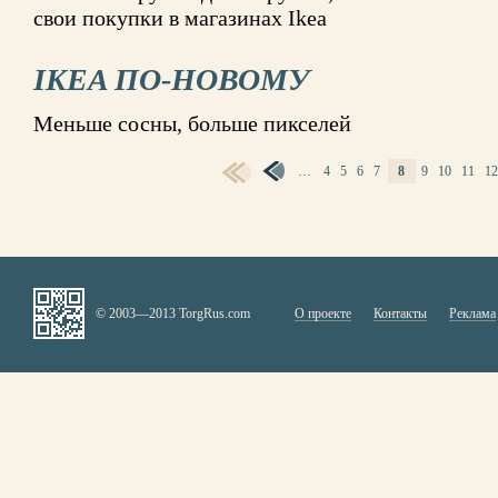
свои покупки в магазинах Ikea
IKEA ПО-НОВОМУ
Меньше сосны, больше пикселей
…
4
5
6
7
8
9
10
11
1
СТРАНИЦЫ
© 2003—2013 TorgRus.com
О проекте
Контакты
Реклама