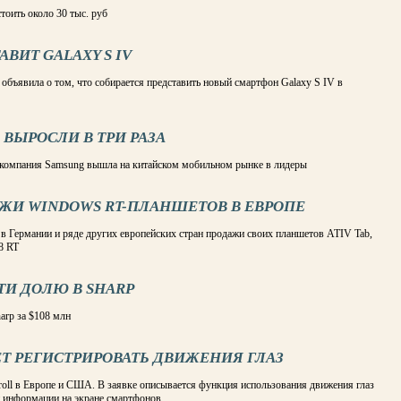
тоить около 30 тыс. руб
ВИТ GALAXY S IV
объявила о том, что собирается представить новый смартфон Galaxy S IV в
 ВЫРОСЛИ В ТРИ РАЗА
 компания Samsung вышла на китайском мобильном рынке в лидеры
ЖИ WINDOWS RT-ПЛАНШЕТОВ В ЕВРОПЕ
в Германии и ряде других европейских стран продажи своих планшетов ATIV Tab,
8 RT
ТИ ДОЛЮ В SHARP
arp за $108 млн
Т РЕГИСТРИРОВАТЬ ДВИЖЕНИЯ ГЛАЗ
roll в Европе и США. В заявке описывается функция использования движения глаз
и информации на экране смартфонов