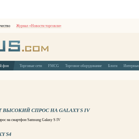
чество
Журнал «Новости торговли»
й фон
Торговые сети
FMCG
Торговое оборудование
Блоги
Интервь
ВЫСОКИЙ СПРОС НА GALAXY S IV
рос на смартфон Samsung Galaxy S IV
Y S4