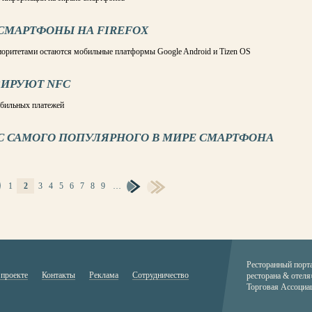
 СМАРТФОНЫ НА FIREFOX
приоритетами остаются мобильные платформы Google Android и Tizen OS
ЗИРУЮТ NFC
обильных платежей
ТУС САМОГО ПОПУЛЯРНОГО В МИРЕ СМАРТФОНА
1
2
3
4
5
6
7
8
9
…
Ресторанный порт
 проекте
Контакты
Реклама
Сотрудничество
ресторана & отеля
Торговая Ассоциа