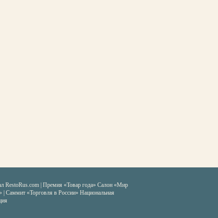
ал RestoRus.com
|
Премия «Товар года»
Салон «Мир
» | Саммит «Торговля в России»
Национальная
ция