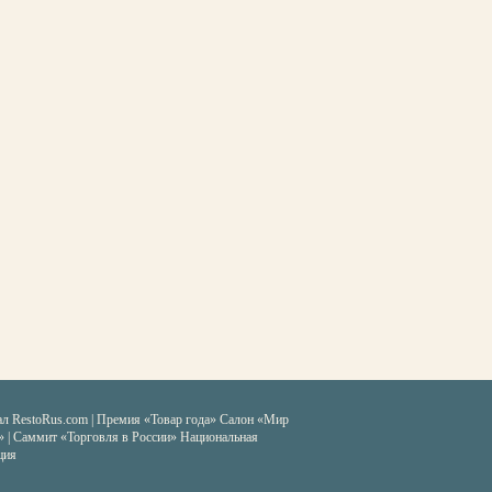
ал RestoRus.com
|
Премия «Товар года»
Салон «Мир
» | Саммит «Торговля в России»
Национальная
ция