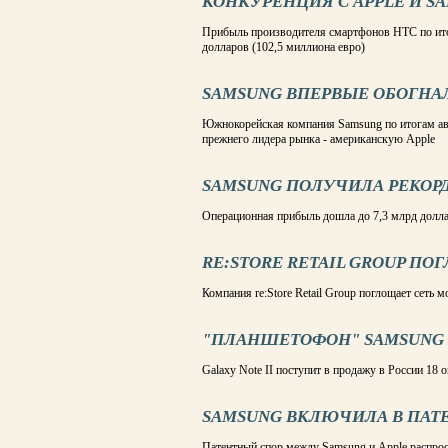
КОНКУРЕНЦИЯ С APPLE И S
Прибыль производителя смартфонов НТС по итог
долларов (102,5 миллиона евро)
SAMSUNG ВПЕРВЫЕ ОБОГНА
Южнокорейская компания Samsung по итогам авг
прежнего лидера рынка - американскую Apple
SAMSUNG ПОЛУЧИЛА РЕКО
Операционная прибыль дошла до 7,3 млрд долла
RE:STORE RETAIL GROUP П
Компания re:Store Retail Group поглощает сеть
"ПЛАНШЕТОФОН" SAMSUNG 
Galaxy Note II поступит в продажу в России 18 
SAMSUNG ВКЛЮЧИЛА В ПАТЕ
Патентный спор между Samsung и Apple распрос