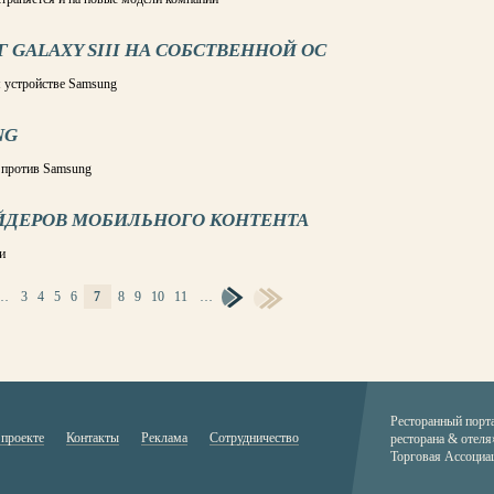
GALAXY SIII НА СОБСТВЕННОЙ ОС
 устройстве Samsung
NG
и против Samsung
ЙДЕРОВ МОБИЛЬНОГО КОНТЕНТА
и
…
3
4
5
6
7
8
9
10
11
…
Ресторанный порт
 проекте
Контакты
Реклама
Сотрудничество
ресторана & отеля
Торговая Ассоциа