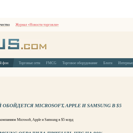
чество
Журнал «Новости торговли»
й фон
Торговые сети
FMCG
Торговое оборудование
Блоги
Интервь
БОЙДЕТСЯ MICROSOFT, APPLE И SAMSUNG В $5
омпаниям Microsoft, Apple и Samsung в $5 млрд