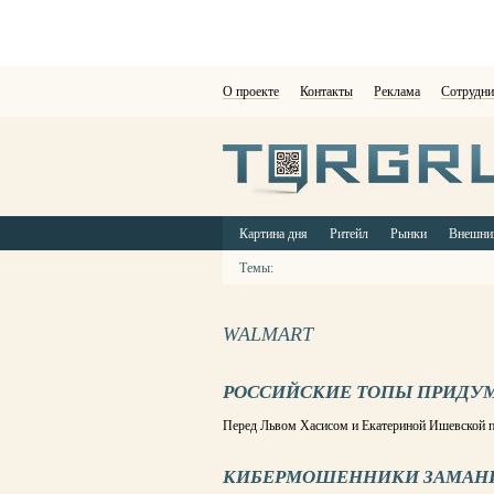
О проекте
Контакты
Реклама
Сотрудни
Картина дня
Ритейл
Рынки
Внешни
Темы:
WALMART
РОССИЙСКИЕ ТОПЫ ПРИДУ
Перед Львом Хасисом и Екатериной Ишевской п
КИБЕРМОШЕННИКИ ЗАМАНИВ