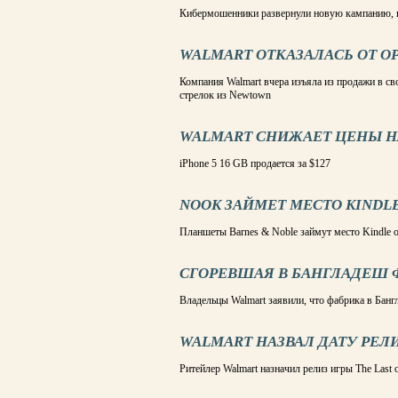
Кибермошенники развернули новую кампанию, 
WALMART ОТКАЗАЛАСЬ ОТ 
Компания Walmart вчера изъяла из продажи в с
стрелок из Newtown
WALMART СНИЖАЕТ ЦЕНЫ НА
iPhone 5 16 GB продается за $127
NOOK ЗАЙМЕТ МЕСТО KINDL
Планшеты Barnes & Noble займут место Kindle 
СГОРЕВШАЯ В БАНГЛАДЕШ 
Владельцы Walmart заявили, что фабрика в Банг
WALMART НАЗВАЛ ДАТУ РЕЛИ
Ритейлер Walmart назначил релиз игры The Last o