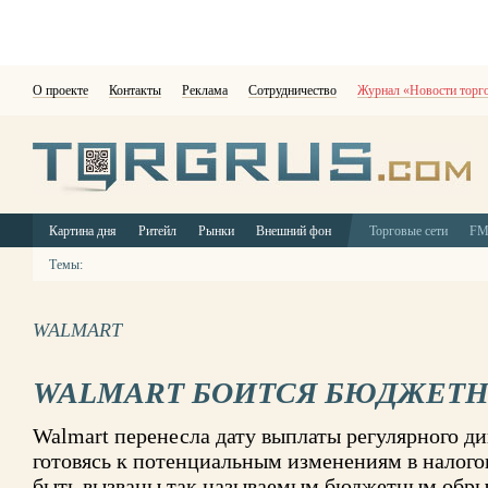
О проекте
Контакты
Реклама
Сотрудничество
Журнал «Новости торг
Картина дня
Ритейл
Рынки
Внешний фон
Торговые сети
F
Темы:
WALMART
WALMART БОИТСЯ БЮДЖЕТН
Walmart перенесла дату выплаты регулярного див
готовясь к потенциальным изменениям в налого
быть вызваны так называемым бюджетным обр