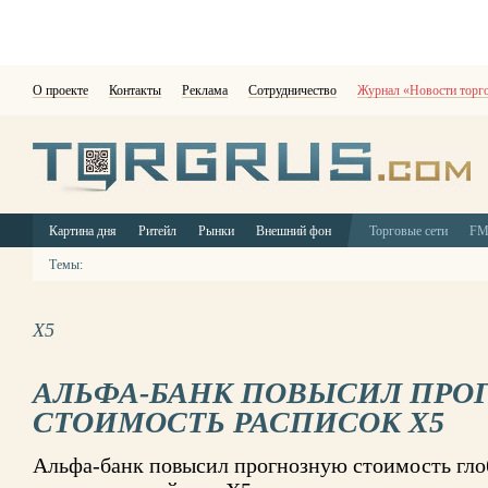
О проекте
Контакты
Реклама
Сотрудничество
Журнал «Новости торг
Картина дня
Ритейл
Рынки
Внешний фон
Торговые сети
F
Темы:
X5
АЛЬФА-БАНК ПОВЫСИЛ ПРО
СТОИМОСТЬ РАСПИСОК X5
Альфа-банк повысил прогнозную стоимость гл