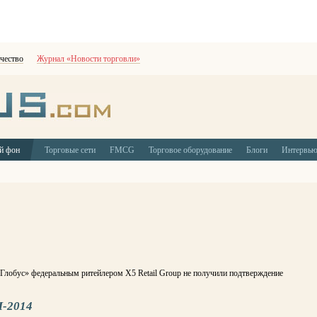
чество
Журнал «Новости торговли»
й фон
Торговые сети
FMCG
Торговое оборудование
Блоги
Интервь
 Глобус» федеральным ритейлером X5 Retail Group не получили подтверждение
-2014