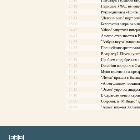
15:20
Пивовары Германии выст
15:19
Пермское УФАС не нашл
15:14
Руководителем «Почты Ро
15:11
"Детский мир" ищет рек
15:08
Белоруссия закрыла рын
14:47
Yahoo! запустила интерн
14:41
Amazon открывается в Р
14:36
"Азбука вкуса" вложила
14:35
Полицейские арестовали 
14:27
Владелец 7-Eleven купит
14:19
Проблем с одобрением с
14:18
Decathlon построит в Ом
14:17
Меtrо вложит в гиперма
14:15
"Лента" пришла в Балаш
14:14
«Алкогольные» инициати
14:13
"Эссен" упрочил лидерс
14:10
В Саратове начали стро
14:09
Сбербанк и "М.Видео" д
14:08
"Ашан" вложил 380 млн 