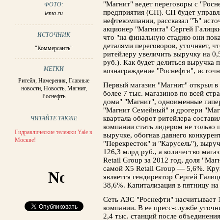
"Магнит" ведет переговоры с "Росн
ФОТО:
предприятия (СП). СП будет управ
lenta.ru
нефтекомпании, рассказал "Ъ" исто
акционер "Магнита" Сергей Галицки
ИСТОЧНИК
что "на финальную стадию они пока
деталями переговоров, уточняет, чт
"Коммерсантъ"
ритейлеру увеличить выручку на 0,
руб.). Как будет делиться выручка 
МЕТКИ
вознаграждение "Роснефти", источн
Ритейл
,
Намерения
,
Главные
Первый магазин "Магнит" открыл в 
новости
,
Новость
,
Магнит
,
более 7 тыс. магазинов по всей стр
Роснефть
дома" "Магнит", одноименные гипе
"Магнит Семейный" и дрогери "Маг
квартала оборот ритейлера составил
ЧИТАЙТЕ ТАКЖЕ
компании стать лидером не только п
Гидравлические тележки Yale в
выручке, обогнав давнего конкурент
Москве!
"Перекресток" и "Карусель"), выруч
126,3 млрд руб., а количество маг
Retail Group за 2012 год, доля "Маг
самой Х5 Retail Group — 5,6%. Кр
является гендиректор Сергей Гали
38,6%. Капитализация в пятницу на
Сеть АЗС "Роснефти" насчитывает 1,
компании. В ее пресс-службе уточн
2,4 тыс. станций после объединени