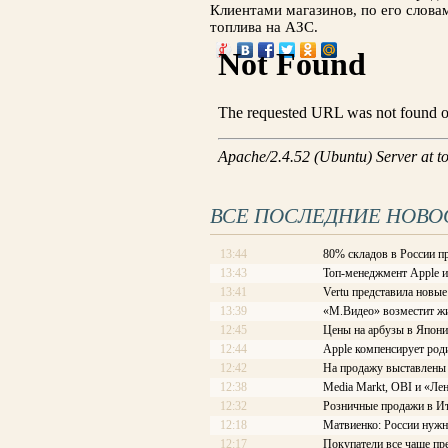
Клиентами магазинов, по его слова
топлива на АЗС.
ВСЕ ПОСЛЕДНИЕ НОВО
13:44
80% складов в России п
13:43
Топ-менеджмент Apple и
13:41
Vertu представила новы
13:39
«М.Видео» возместит жи
12:45
Цены на арбузы в Япони
12:44
Apple компенсирует роди
12:42
На продажу выставлены
12:38
Media Markt, OBI и «Ле
12:32
Розничные продажи в Ит
12:18
Матвиенко: России нужн
12:17
Покупатели все чаще пр