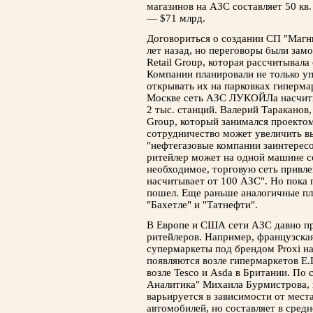
магазинов на АЗС составляет 50 кв
— $71 млрд.
Договориться о создании СП "Магни
лет назад, но переговоры были зам
Retail Group, которая рассчитывал
Компании планировали не только уп
открывать их на парковках гипермар
Москве сеть АЗС ЛУКОЙЛа насчитыв
2 тыс. станций. Валерий Тараканов,
Group, который занимался проекто
сотрудничество может увеличить в
"нефтегазовые компании заинтерес
ритейлер может на одной машине со
необходимое, торговую сеть привле
насчитывает от 100 АЗС". Но пока 
пошел. Еще раньше аналогичные пл
"Бахетле" и "Татнефти".
В Европе и США сети АЗС давно пр
ритейлеров. Например, французская
супермаркеты под брендом Proxi н
появляются возле гипермаркетов E.
возле Tesco и Asda в Британии. По с
Аналитика" Михаила Бурмистрова, 
варьируется в зависимости от мест
автомобилей, но составляет в средне