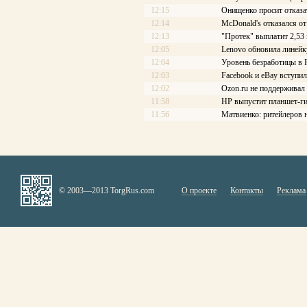
12:15
Онищенко просит отказа
12:14
McDonald's отказался 
12:13
"Протек" выплатит 2,53
12:05
Lenovo обновила линейк
12:04
Уровень безработицы в Р
12:03
Facebook и eBay вступи
12:02
Ozon.ru не поддерживал 
11:58
HP выпустит планшет-ги
11:56
Матвиенко: ритейлеров 
© 2003—2013 TorgRus.com
О проекте
Контакты
Реклама