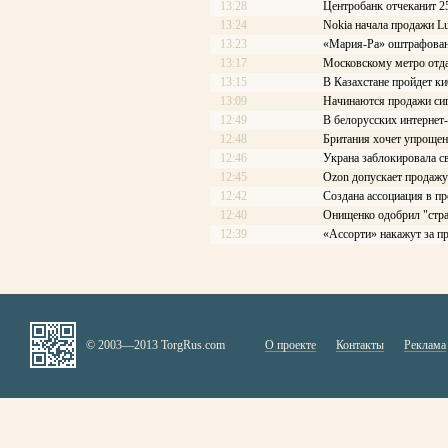
13:28
Центробанк отчеканит 2
13:24
Nokia начала продажи L
13:23
«Мария-Ра» оштрафован
13:17
Московскому метро отдад
13:15
В Казахстане пройдет к
13:09
Начинаются продажи си
12:49
В белорусских интернет
12:48
Британия хочет упроще
12:46
Украна заблокировала с
12:45
Ozon допускает продаж
12:42
Создана ассоциация в 
12:40
Онищенко одобрил "стра
12:39
«Ассорти» накажут за п
© 2003—2013 TorgRus.com
О проекте
Контакты
Реклама