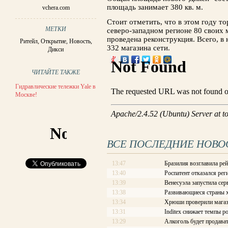
площадь занимает 380 кв. м.
vchera.com
Стоит отметить, что в этом году т
МЕТКИ
северо-западном регионе 80 своих 
проведена реконструкция. Всего, в
Ритейл
,
Открытие
,
Новость
,
332 магазина сети.
Дикси
ЧИТАЙТЕ ТАКЖЕ
Гидравлические тележки Yale в
Москве!
ВСЕ ПОСЛЕДНИЕ НОВО
13:47
Бразилия возглавила рей
13:40
Роспатент отказался рег
13:39
Венесуэла запустила сер
13:38
Развивающиеся страны х
13:34
Хрюши проверили магаз
13:31
Inditex снижает темпы р
13:29
Алкоголь будет продава