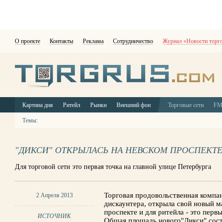
О проекте
Контакты
Реклама
Сотрудничество
Журнал «Новости торг
Картина дня
Ритейл
Рынки
Внешний фон
Торговые сети
F
Темы:
"ДИКСИ" ОТКРЫЛАСЬ НА НЕВСКОМ ПРОСПЕКТ
Для торговой сети это первая точка на главной улице Петербурга
Торговая продовольственная компа
2 Апреля 2013
дискаунтера, открыла свой новый м
проспекте и для ритейла - это перв
ИСТОЧНИК
Общая площадь нового"Дикси" соста