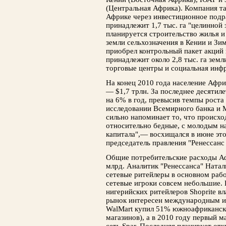
(Центральная Африка). Компания та
Африке через инвестиционное подра
принадлежит 1,7 тыс. га "целинной з
планируется строительство жилья и
земли сельхозначения в Кении и Зим
приобрел контрольный пакет акций 
принадлежит около 2,8 тыс. га земл
торговые центры и социальная инф
На конец 2010 года население Афри
— $1,7 трлн. За последнее десятил
на 6% в год, превысив темпы роста 
исследовании Всемирного банка и 
сильно напоминает то, что происхо
относительно бедные, с молодым н
капитала",— восхищался в июне это
председатель правления "Ренессанс
Общие потребительские расходы Аф
млрд. Аналитик "Ренессанса" Натал
сетевые ритейлеры в основном раб
сетевые игроки совсем небольшие.
нигерийских ритейлеров Shoprite в
рынок интересен международным ин
WalMart купил 51% южноафриканско
магазинов), а в 2010 году первый м