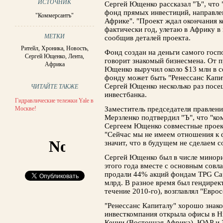
ИСТОЧНИК
Сергей Ющенко рассказал "Ъ", что 
фонд прямых инвестиций, направле
"Коммерсантъ"
Африке". "Проект ждал окончания к
фактически год, улетаю в Африку в
МЕТКИ
сообщив деталей проекта.
Ритейл
,
Хроника
,
Новость
,
Фонд создан на деньги самого госп
Сергей Ющенко
,
Лента
,
говорит знакомый бизнесмена. От п
Африка
Ющенко выручил около $13 млн в се
фонду может быть "Ренессанс Капит
Сергей Ющенко несколько раз посе
ЧИТАЙТЕ ТАКЖЕ
инвестбанка.
Гидравлические тележки Yale в
Москве!
Заместитель председателя правлени
Мерзленко подтвердил "Ъ", что "ко
Сергеем Ющенко совместные проект
"Сейчас мы не имеем отношения к ф
значит, что в будущем не сделаем 
Сергей Ющенко был в числе минори
этого года вместе с основным сов
продали 44% акций фондам TPG Capi
млрд. В разное время был гендирек
течение 2010-го), возглавлял "Еврос
"Ренессанс Капиталу" хорошо знако
инвесткомпания открыла офисы в Ни
Кении (Восточная Африка), ЮАР и