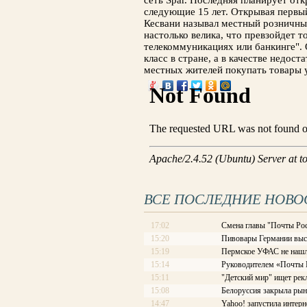
сеть Spar. Последняя планирует от
следующие 15 лет. Открывая первый
Кесвани называл местный розничны
настолько велика, что превзойдет т
телекоммуникациях или банкинге".
класс в стране, а в качестве недост
местных жителей покупать товары у
ВСЕ ПОСЛЕДНИЕ НОВО
17:02
Смена главы "Почты Рос
15:20
Пивовары Германии выст
15:19
Пермское УФАС не нашл
15:14
Руководителем «Почты Ро
15:11
"Детский мир" ищет рек
15:08
Белоруссия закрыла рын
14:47
Yahoo! запустила интерн