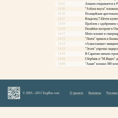
14:41
Amazon открывается в Р
14:36
"Азбука вкуса" вложила
14:35
Полицейские арестовали 
14:27
Владелец 7-Eleven купит
14:19
Проблем с одобрением с
14:18
Decathlon построит в Ом
14:17
Меtrо вложит в гиперма
14:15
"Лента" пришла в Балаш
14:14
«Алкогольные» инициати
14:13
"Эссен" упрочил лидерс
14:10
В Саратове начали стро
14:09
Сбербанк и "М.Видео" д
14:08
"Ашан" вложил 380 млн 
© 2003—2013 TorgRus.com
О проекте
Контакты
Реклама